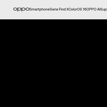
Smartphone
Serie Find X
ColorOS 16
OPPO AI
Sup