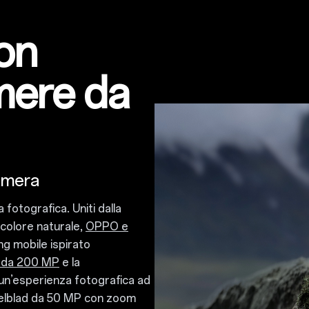
on
mere da
amera
 fotografica. Uniti dalla
 colore naturale,
OPPO e
ng mobile ispirato
 da 200 MP
e la
 un’esperienza fotografica ad
sselblad da 50 MP con zoom