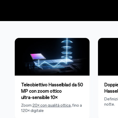
Teleobiettivo Hasselblad da 50
Doppi
MP con zoom ottico
Hassel
ultra‑sensibile 10×
Definizi
notte.
Zoom
20× con qualità ottica
, fino a
120× digitale