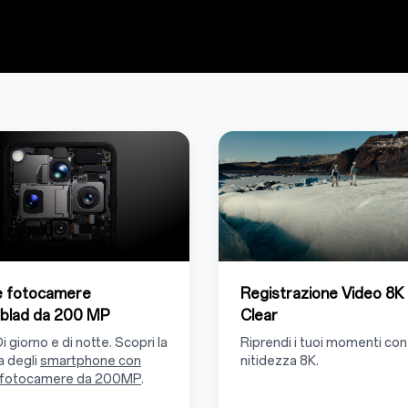
e fotocamere
Registrazione Video 8K 
blad da 200 MP
Clear
Di giorno e di notte. Scopri la
Riprendi i tuoi momenti con
 degli
smartphone con
nitidezza 8K.
 fotocamere da 200MP
.