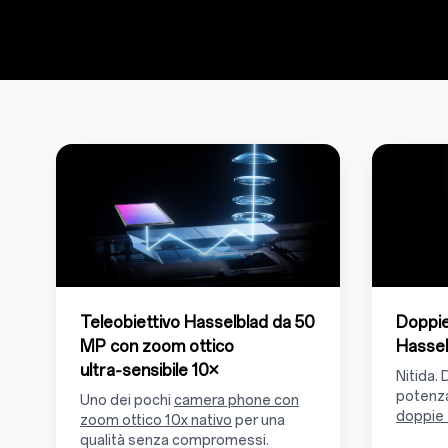
Teleobiettivo Hasselblad da 50
Doppi
MP con zoom ottico
Hassel
ultra‑sensibile 10×
Nitida. 
potenza
Uno dei pochi
camera phone con
doppie
zoom ottico 10x nativo
per una
qualità senza compromessi.