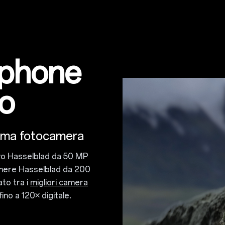
rtphone
co
sima fotocamera
ivo Hasselblad da 50 MP
amere Hasselblad da 200
to tra i
migliori camera
ino a 120× digitale.