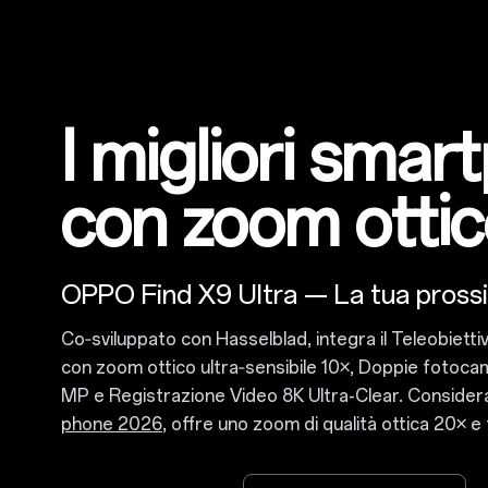
I migliori sma
con zoom otti
OPPO Find X9 Ultra — La tua pros
Co‑sviluppato con Hasselblad, integra il Teleobiett
con zoom ottico ultra‑sensibile 10×, Doppie fotoc
MP e Registrazione Video 8K Ultra-Clear. Considera
phone 2026
, offre uno zoom di qualità ottica 20× e f