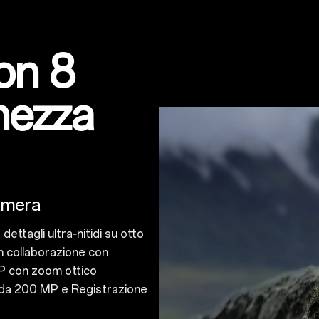
on 8
ghezza
amera
ettagli ultra‑nitidi su otto
in collaborazione con
MP con zoom ottico
 da 200 MP e Registrazione