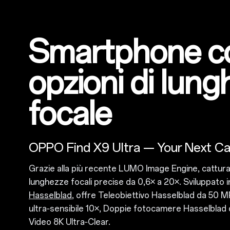
Smartphone c
opzioni di lun
focale
OPPO Find X9 Ultra — Your Next C
Grazie alla più recente LUMO Image Engine, cattura d
lunghezze focali precise da 0,6× a 20×. Sviluppato 
Hasselblad
, offre Teleobiettivo Hasselblad da 50 
ultra‑sensibile 10×, Doppie fotocamere Hasselblad
Video 8K Ultra‑Clear.