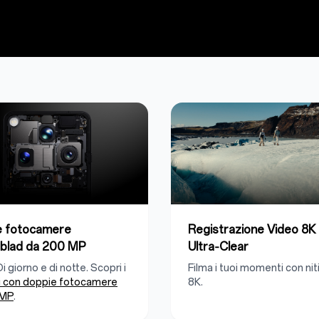
e fotocamere
Registrazione Video 8K
blad da 200 MP
Ultra‑Clear
Di giorno e di notte. Scopri i
Filma i tuoi momenti con ni
i con doppie fotocamere
8K.
0MP
.