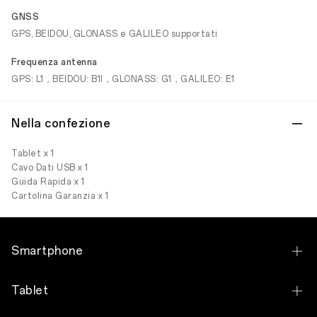
GNSS
GPS, BEIDOU, GLONASS e GALILEO supportati
Frequenza antenna
GPS: L1，BEIDOU: B1I，GLONASS: G1，GALILEO: E1
Nella confezione
Tablet x 1
Cavo Dati USB x 1
Guida Rapida x 1
Cartolina Garanzia x 1
Smartphone
OPPO Find X9 Ultra
Tablet
OPPO Find X9 Pro