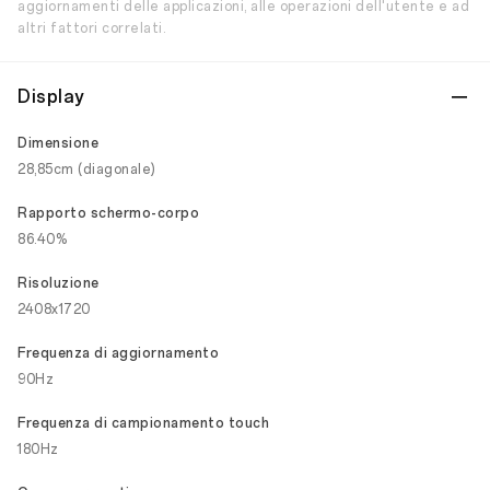
aggiornamenti delle applicazioni, alle operazioni dell'utente e ad
altri fattori correlati.
Display
Dimensione
28,85cm (diagonale)
Rapporto schermo-corpo
86.40%
Risoluzione
2408x1720
Frequenza di aggiornamento
90Hz
Frequenza di campionamento touch
180Hz