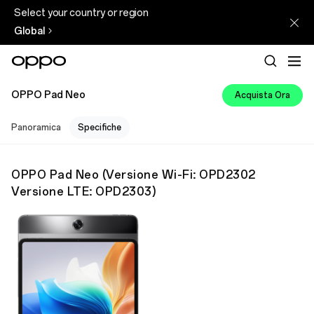
Select your country or region
Global
OPPO Pad Neo
Acquista Ora
Panoramica
Specifiche
OPPO Pad Neo
(
Versione Wi-Fi: OPD2302
Versione LTE: OPD2303
)