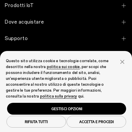
OPPO Pad 5
Prodotti IoT
OPPO Find X9
OPPO Pad SE
OPPO Watch X3
OPPO Reno16 Pro 5G
Dove acquistare
OPPO Pad 3 Pro
OPPO Watch S
OPPO Reno16 5G
Acquista online
OPPO Pad 2
Supporto
OPPO Watch X2 Mini
OPPO Reno16 F 5G
Cerca un negozio
OPPO Pad Air
Contattaci
OPPO Watch X2
OPPO Reno16 FS 5G
Scopri OPPO
Promozioni
Questo sito utilizza cookie e tecnologie correlate, come
Centro di assistenza
OPPO Watch X
OPPO A6 Pro 5G
descritto nella nostra
politica sui cookie
, per scopi che
La nostra storia
possono includere il funzionamento del sito, analisi,
Screen Protection
OPPO Enco Air5
OPPO A6 5G
un'esperienza utente migliorata o pubblicità. Puoi
Tecnologia
acconsentire al nostro utilizzo di queste tecnologie o
Centro di supporto
OPPO Enco Air5s
OPPO A6
gestire le tue preferenze. Per maggiori informazioni,
OPPO Apex Guard
Italy (Italiano)
consulta la nostra
politica sulla privacy
qui.
Security Response Center
OPPO Enco Clip2 Open Earbuds
OPPO A6x
Notizie
GESTISCI OPZIONI
OPPO Informazioni di garanzia
OPPO Enco Air5 Pro
OPPO A6k
Privacy
Cookie
Gestisci i cookie
Contattaci
Termini e condizioni
Note legali
Cookie Settings
Programma riciclo rifiuti elettronici
OPPO Enco X3s
Tutti gli smartphone
RIFIUTA TUTTI
ACCETTA E PROCEDI
Copyright © 2004-2026 OPPO. All rights reserved.
Parental Control
OPPO Enco X3i