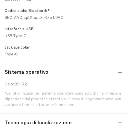
Codec audio Bluetooth®
SBC, AAC, aptX, aptX HD e LDAC
Interfaccia USB
USB Type-C
Jack auricolari
Type-C
Sistema operativo
ColorOS 13.2
*Le informazioni sul sistema operativo sono solo di riferimento e
dipendono dal prodotto effettivo. In caso di aggiornamento, non
verranno fornite ulteriori informazioni.
Tecnologia di localizzazione