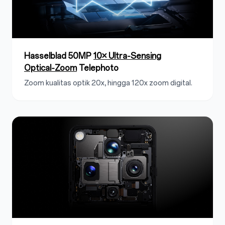
Hasselblad 50MP
10× Ultra‑Sensing
Optical‑Zoom
Telephoto
Zoom kualitas optik 20x, hingga 120x zoom digital.