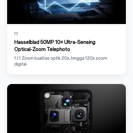
1.1
Hasselblad 50MP
10× Ultra‑Sensing
Optical‑Zoom
Telephoto
1.1.1 Zoom kualitas optik
20x
, hingga 120x zoom
digital.