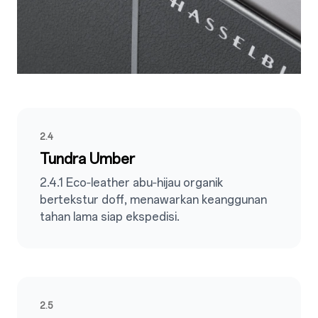
2.4
Tundra Umber
2.4.1 Eco‑leather abu‑hijau organik
bertekstur doff, menawarkan keanggunan
tahan lama siap ekspedisi.
2.5