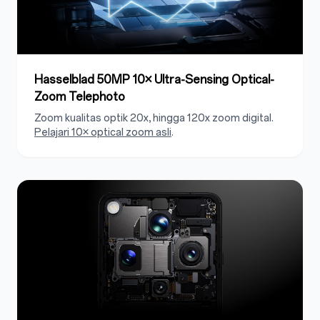
Hasselblad 50MP 10× Ultra-Sensing Optical-
Zoom Telephoto
Zoom kualitas optik 20x, hingga 120x zoom digital.
Pelajari 10× optical zoom asli
.