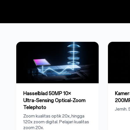
Hasselblad 50MP 10×
Kamer
Ultra‑Sensing Optical‑Zoom
200M
Telephoto
Jernih.
Zoom kualitas optik 20x, hingga
120x zoom digital.
Pelajari kualitas
zoom 20x
.