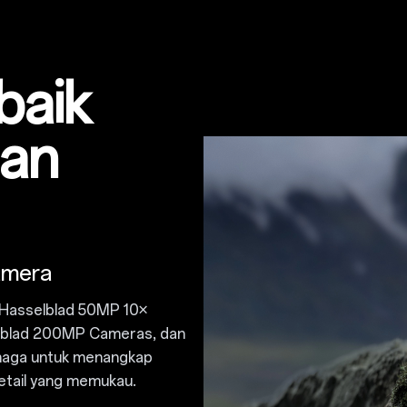
baik
dan
amera
Hasselblad 50MP 10×
lblad 200MP Cameras
, dan
enaga untuk menangkap
tail yang memukau.