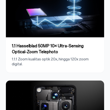
1.1 Hasselblad 50MP 10× Ultra‑Sensing
Optical‑Zoom Telephoto
1.1.1 Zoom kualitas optik 20x, hingga 120x zoom
digital.