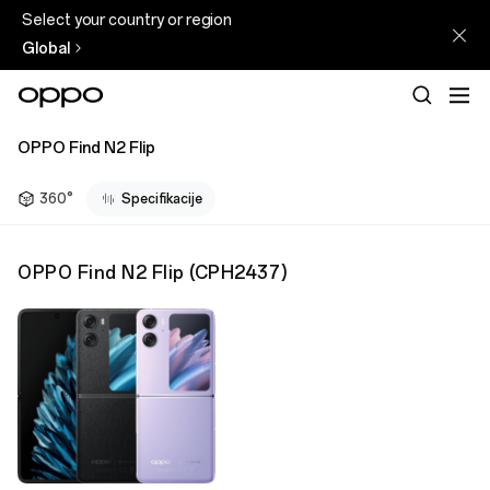
Select your country or region
Global
OPPO Find N2 Flip
360°
Specifikacije
OPPO Find N2 Flip
(
CPH2437
)