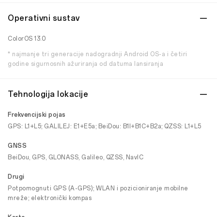
Operativni sustav
ColorOS 13.0
* najmanje tri generacije nadogradnji Android OS-a i četiri
godine sigurnosnih ažuriranja od datuma lansiranja
Tehnologija lokacije
Frekvencijski pojas
GPS: L1+L5; GALILEJ: E1+E5a; BeiDou: B1I+B1C+B2a; QZSS: L1+L5
GNSS
BeiDou, GPS, GLONASS, Galileo, QZSS, NavIC
Drugi
Potpomognuti GPS (A-GPS); WLAN i pozicioniranje mobilne
mreže; elektronički kompas