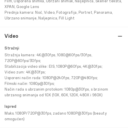
Film, Usporena snimka, Ubrzani snimak, Naljepnica, Skener teksta,
XPAN, Google Lens
Prednja kamera: Noć, Video, Fotografija, Portret, Panorama,
Ubrzano snimanje, Naljepnica, Fill Light
Video
Stražnji
Stražnja kamera: 4K@30fps, 1080@60fps/30fps,
720P@60fps/30fps;
Stabilizacija video slike: EIS, 1080P@60fps, 4K@30fps;
Video zum: 4K@30fps;
Usporeni način rada: 1080P@240fps, 720P@480fps;
Filmski način: 1080p@30fps;
Način rada s ubrzanim protokom: 1080p@30fps, s brzinom
ubrzanog snimanja od 10X (10X, 60X, 120X, 480X i 960X)
Ispred
Maks. 1080P/720P@30fps, zadano 1080P@30fps (beauty
omogućen)