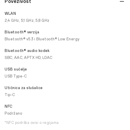
Povezivost
WLAN
2,4 GHz, 5,1 GHz, 5,8 GHz
Bluetooth® verzija
Bluetooth® v5.3 i Bluetooth® Low Energy
Bluetooth® audio kodek
SBC, AAC, APTX HD, LDAC
USB sučelje
USB Type-C
Utičnica za slušalice
Tip-C
NFC
Podržano
*NFC podrška ovisi o regijama