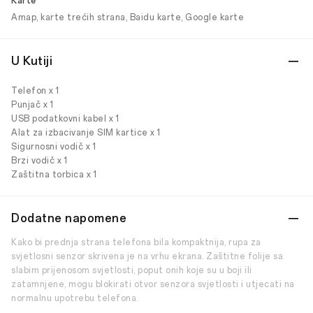
Karte
Amap, karte trećih strana, Baidu karte, Google karte
U Kutiji
Telefon x 1
Punjač x 1
USB podatkovni kabel x 1
Alat za izbacivanje SIM kartice x 1
Sigurnosni vodič x 1
Brzi vodič x 1
Zaštitna torbica x 1
Dodatne napomene
Kako bi prednja strana telefona bila kompaktnija, rupa za
svjetlosni senzor skrivena je na vrhu ekrana. Zaštitne folije sa
slabim prijenosom svjetlosti, poput onih koje su u boji ili
zatamnjene, mogu blokirati otvor senzora svjetlosti i utjecati na
normalnu upotrebu telefona.