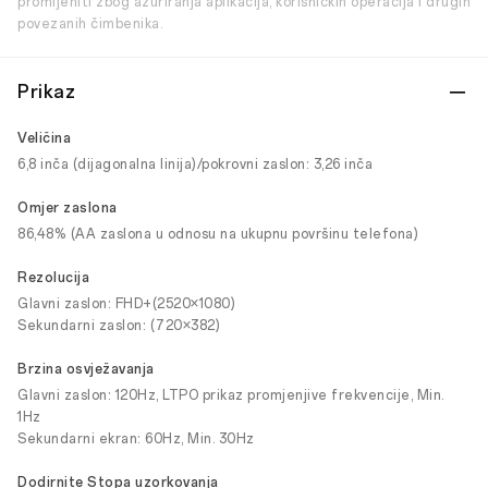
promijeniti zbog ažuriranja aplikacija, korisničkih operacija i drugih
povezanih čimbenika.
Prikaz
Veličina
6,8 inča (dijagonalna linija)/pokrovni zaslon: 3,26 inča
Omjer zaslona
86,48% (AA zaslona u odnosu na ukupnu površinu telefona)
Rezolucija
Glavni zaslon: FHD+(2520×1080)
Sekundarni zaslon: (720×382)
Brzina osvježavanja
Glavni zaslon: 120Hz, LTPO prikaz promjenjive frekvencije, Min.
1Hz
Sekundarni ekran: 60Hz, Min. 30Hz
Dodirnite Stopa uzorkovanja