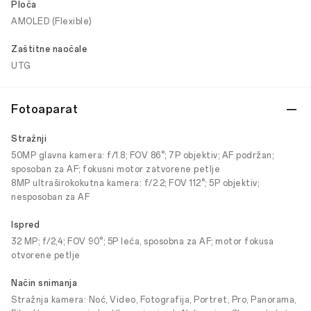
Ploča
AMOLED (Flexible)
Zaštitne naočale
UTG
Fotoaparat
Stražnji
50MP glavna kamera: f/1.8; FOV 86°; 7P objektiv; AF podržan;
sposoban za AF; fokusni motor zatvorene petlje
8MP ultraširokokutna kamera: f/2.2; FOV 112°; 5P objektiv;
nesposoban za AF
Ispred
32 MP; f/2,4; FOV 90°; 5P leća, sposobna za AF; motor fokusa
otvorene petlje
Način snimanja
Stražnja kamera: Noć, Video, Fotografija, Portret, Pro, Panorama,