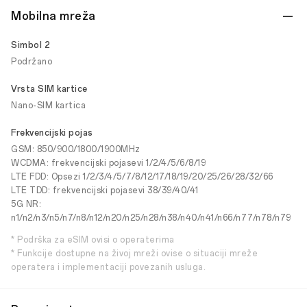
Mobilna mreža
Simbol 2
Podržano
Vrsta SIM kartice
Nano-SIM kartica
Frekvencijski pojas
GSM: 850/900/1800/1900MHz
WCDMA: frekvencijski pojasevi 1/2/4/5/6/8/19
LTE FDD: Opsezi 1/2/3/4/5/7/8/12/17/18/19/20/25/26/28/32/66
LTE TDD: frekvencijski pojasevi 38/39/40/41
5G NR:
n1/n2/n3/n5/n7/n8/n12/n20/n25/n28/n38/n40/n41/n66/n77/n78/n79
* Podrška za eSIM ovisi o operaterima
* Funkcije dostupne na živoj mreži ovise o situaciji mreže
operatera i implementaciji povezanih usluga.