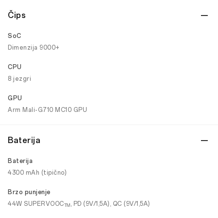
Čips
SoC
Dimenzija 9000+
CPU
8 jezgri
GPU
Arm Mali-G710 MC10 GPU
Baterija
Baterija
4300 mAh (tipično)
Brzo punjenje
44W SUPERVOOC
, PD (9V/1,5A), QC (9V/1,5A)
TM