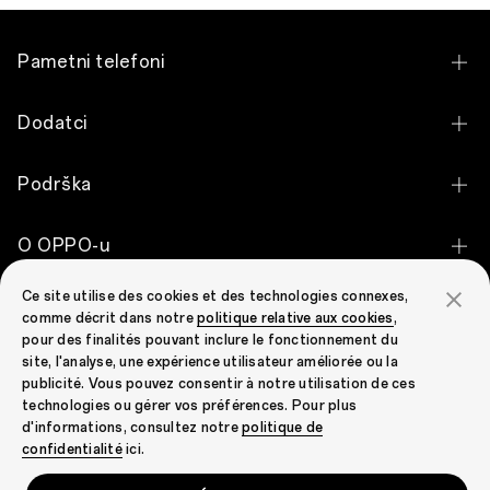
Pametni telefoni
OPPO Find N2 Flip
Dodatci
OPPO Reno7 Lite 5G
OPPO Enco Air2
Podrška
OPPO Reno8 5G
OPPO Enco Buds
Kontaktirajte nas
OPPO A96
O OPPO-u
OPPO Watch Free
Status jamstva
OPPO A17
Ce site utilise des cookies et des technologies connexes,
Naša priča
Zajednica OPPO
comme décrit dans notre
politique relative aux cookies
,
Jamstvena politika
Pogledajte sve pametne telefone
pour des finalités pouvant inclure le fonctionnement du
Zajednica OPPO
site, l'analyse, une expérience utilisateur améliorée ou la
publicité. Vous pouvez consentir à notre utilisation de ces
technologies ou gérer vos préférences. Pour plus
d'informations, consultez notre
politique de
Croatia (hrvatski)
confidentialité
ici.