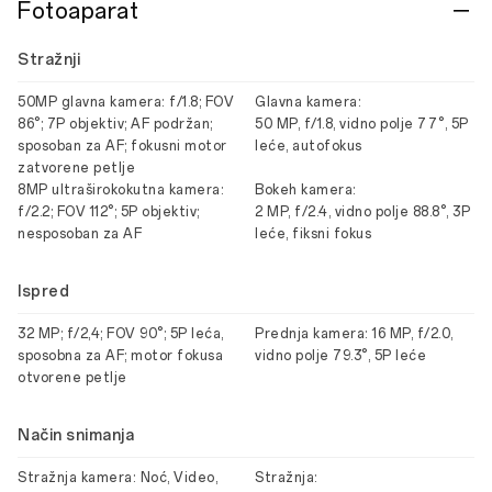
Fotoaparat
Stražnji
50MP glavna kamera: f/1.8; FOV
Glavna kamera:
86°; 7P objektiv; AF podržan;
50 MP, f/1.8, vidno polje 77°, 5P
sposoban za AF; fokusni motor
leće, autofokus
zatvorene petlje
8MP ultraširokokutna kamera:
Bokeh kamera:
f/2.2; FOV 112°; 5P objektiv;
2 MP, f/2.4, vidno polje 88.8°, 3P
nesposoban za AF
leće, fiksni fokus
Ispred
32 MP; f/2,4; FOV 90°; 5P leća,
Prednja kamera: 16 MP, f/2.0,
sposobna za AF; motor fokusa
vidno polje 79.3°, 5P leće
otvorene petlje
Način snimanja
Stražnja kamera: Noć, Video,
Stražnja: