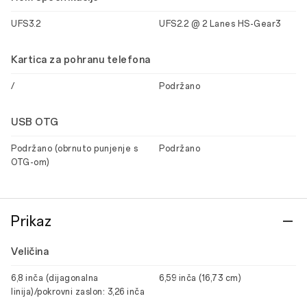
UFS3.2
UFS2.2 @ 2 Lanes HS-Gear3
Kartica za pohranu telefona
/
Podržano
USB OTG
Podržano (obrnuto punjenje s
Podržano
OTG-om)
Prikaz
Veličina
6,8 inča (dijagonalna
6,59 inča (16,73 cm)
linija)/pokrovni zaslon: 3,26 inča