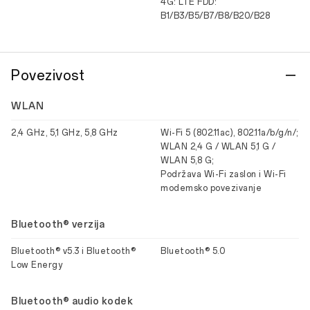
4G: LTE FDD:
B1/B3/B5/B7/B8/B20/B28
Povezivost
WLAN
2,4 GHz, 5,1 GHz, 5,8 GHz
Wi-Fi 5 (802.11ac), 802.11a/b/g/n/;
WLAN 2,4 G / WLAN 5,1 G /
WLAN 5,8 G;
Podržava Wi-Fi zaslon i Wi-Fi
modemsko povezivanje
Bluetooth® verzija
Bluetooth® v5.3 i Bluetooth®
Bluetooth® 5.0
Low Energy
Bluetooth® audio kodek