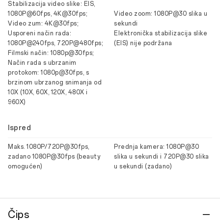
Stabilizacija video slike: EIS,
1080P@60fps, 4K@30fps;
Video zoom: 1080P@30 slika u
Video zum: 4K@30fps;
sekundi
Usporeni način rada:
Elektronička stabilizacija slike
1080P@240fps, 720P@480fps;
(EIS) nije podržana
Filmski način: 1080p@30fps;
Način rada s ubrzanim
protokom: 1080p@30fps, s
brzinom ubrzanog snimanja od
10X (10X, 60X, 120X, 480X i
960X)
Ispred
Maks. 1080P/720P@30fps,
Prednja kamera: 1080P@30
zadano 1080P@30fps (beauty
slika u sekundi i 720P@30 slika
omogućen)
u sekundi (zadano)
Čips