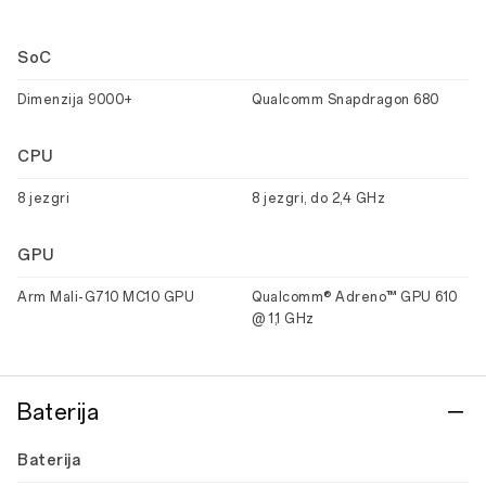
SoC
Dimenzija 9000+
Qualcomm Snapdragon 680
CPU
8 jezgri
8 jezgri, do 2,4 GHz
GPU
Arm Mali-G710 MC10 GPU
Qualcomm® Adreno™ GPU 610
@ 1,1 GHz
Baterija
Baterija