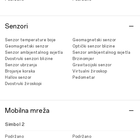
Senzori
Senzor temperature boje
Geomagnetski senzor
Geomagnetski senzor
Optički senzor blizine
Senzor ambijentalnog svjetla
Senzor ambijentalnog svjetla
Dvostruki senzori blizine
Brzinomjer
Senzor ubrzanja
Gravitacijski senzor
Brojanje koraka
Virtualni žiroskop
Hallov senzor
Pedometar
Dvostruki žiroskopi
Mobilna mreža
Simbol 2
Podržano
Podržano