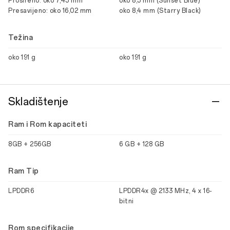
Prošireno: oko 7,45 mm
oko 8,5 mm (Sunset Blue)
Presavijeno: oko 16,02 mm
oko 8,4 mm (Starry Black)
Težina
oko 191 g
oko 191 g
Skladištenje
Ram i Rom kapaciteti
8GB + 256GB
6 GB + 128 GB
Ram Tip
LPDDR6
LPDDR4x @ 2133 MHz, 4 x 16-
bitni
Rom specifikacije