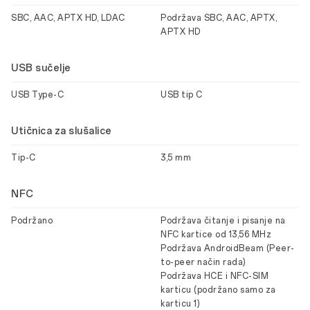
SBC, AAC, APTX HD, LDAC
Podržava SBC, AAC, APTX,
APTX HD
USB sučelje
USB Type-C
USB tip C
Utičnica za slušalice
Tip-C
3,5 mm
NFC
Podržano
Podržava čitanje i pisanje na
NFC kartice od 13,56 MHz
Podržava AndroidBeam (Peer-
to-peer način rada)
Podržava HCE i NFC-SIM
karticu (podržano samo za
karticu 1)