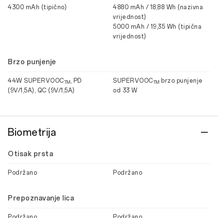
4300 mAh (tipično)
4880 mAh / 18,88 Wh (nazivna
vrijednost)
5000 mAh / 19,35 Wh (tipična
vrijednost)
Brzo punjenje
44W SUPERVOOC
, PD
SUPERVOOC
brzo punjenje
TM
TM
(9V/1,5A), QC (9V/1,5A)
od 33 W
Biometrija
Otisak prsta
Podržano
Podržano
Prepoznavanje lica
Podržano
Podržano