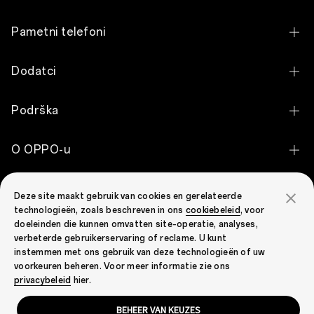
Pametni telefoni
OPPO Find N2 Flip
Dodatci
OPPO Reno7 Lite 5G
OPPO Enco Air2
Podrška
OPPO Reno8 5G
OPPO Enco Buds
Kontaktirajte nas
OPPO A96
O OPPO-u
OPPO Watch Free
Status jamstva
OPPO A17
Naša priča
Zajednica OPPO
Deze site maakt gebruik van cookies en gerelateerde
Jamstvena politika
Pogledajte sve pametne telefone
technologieën, zoals beschreven in ons
cookiebeleid
, voor
Zajednica OPPO
doeleinden die kunnen omvatten site-operatie, analyses,
verbeterde gebruikerservaring of reclame. U kunt
instemmen met ons gebruik van deze technologieën of uw
voorkeuren beheren. Voor meer informatie zie ons
Croatia (hrvatski)
privacybeleid
hier.
BEHEER VAN KEUZES