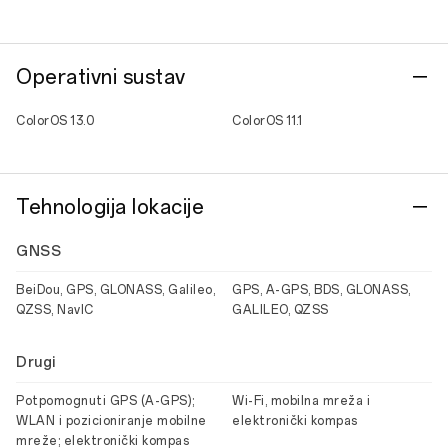
Operativni sustav
ColorOS 13.0
ColorOS 11.1
Tehnologija lokacije
GNSS
BeiDou, GPS, GLONASS, Galileo,
GPS, A-GPS, BDS, GLONASS,
QZSS, NavIC
GALILEO, QZSS
Drugi
Potpomognuti GPS (A-GPS);
Wi-Fi, mobilna mreža i
WLAN i pozicioniranje mobilne
elektronički kompas
mreže; elektronički kompas