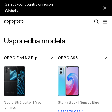
Select your country or region
Global
Usporedba modela
OPPO Find N2 Flip
OPPO A96
Negru Strălucitor |
Mov
Starry Black |
Sunset Blue
luminos
Saznajte više