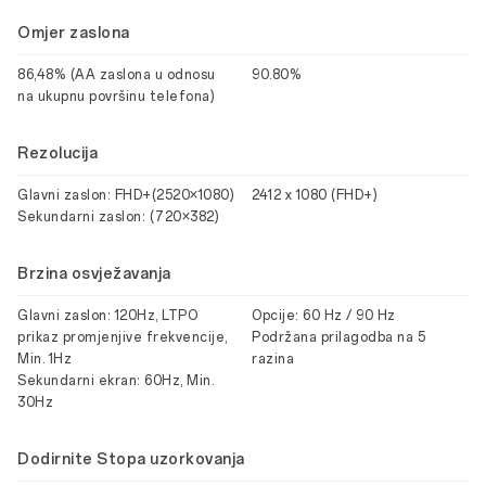
Omjer zaslona
86,48% (AA zaslona u odnosu
90.80%
na ukupnu površinu telefona)
Rezolucija
Glavni zaslon: FHD+(2520×1080)
2412 x 1080 (FHD+)
Sekundarni zaslon: (720×382)
Brzina osvježavanja
Glavni zaslon: 120Hz, LTPO
Opcije: 60 Hz / 90 Hz
prikaz promjenjive frekvencije,
Podržana prilagodba na 5
Min. 1Hz
razina
Sekundarni ekran: 60Hz, Min.
30Hz
Dodirnite Stopa uzorkovanja