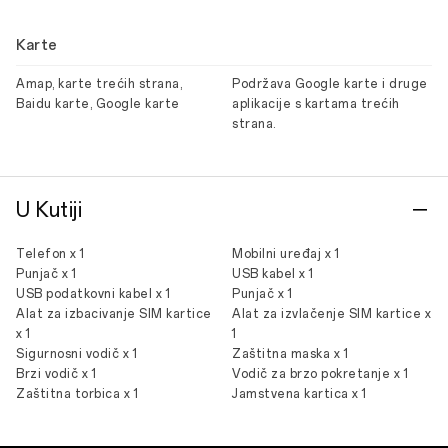
Karte
Amap, karte trećih strana,
Podržava Google karte i druge
Baidu karte, Google karte
aplikacije s kartama trećih
strana.
U Kutiji
Telefon x 1
Mobilni uređaj x 1
Punjač x 1
USB kabel x 1
USB podatkovni kabel x 1
Punjač x 1
Alat za izbacivanje SIM kartice
Alat za izvlačenje SIM kartice x
x 1
1
Sigurnosni vodič x 1
Zaštitna maska x 1
Brzi vodič x 1
Vodič za brzo pokretanje x 1
Zaštitna torbica x 1
Jamstvena kartica x 1