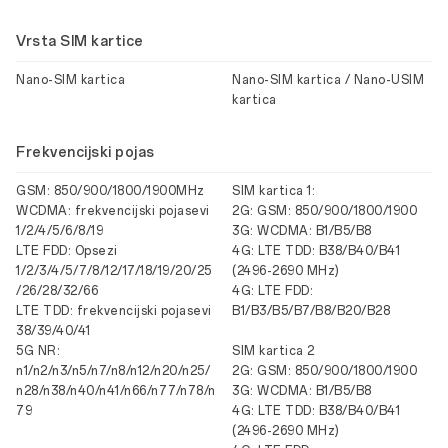
Vrsta SIM kartice
Nano-SIM kartica
Nano-SIM kartica / Nano-USIM
kartica
Frekvencijski pojas
GSM: 850/900/1800/1900MHz
SIM kartica 1:
WCDMA: frekvencijski pojasevi
2G: GSM: 850/900/1800/1900
1/2/4/5/6/8/19
3G: WCDMA: B1/B5/B8
LTE FDD: Opsezi
4G: LTE TDD: B38/B40/B41
1/2/3/4/5/7/8/12/17/18/19/20/25
(2496-2690 MHz)
/26/28/32/66
4G: LTE FDD:
LTE TDD: frekvencijski pojasevi
B1/B3/B5/B7/B8/B20/B28
38/39/40/41
5G NR:
SIM kartica 2
n1/n2/n3/n5/n7/n8/n12/n20/n25/
2G: GSM: 850/900/1800/1900
n28/n38/n40/n41/n66/n77/n78/n
3G: WCDMA: B1/B5/B8
79
4G: LTE TDD: B38/B40/B41
(2496-2690 MHz)