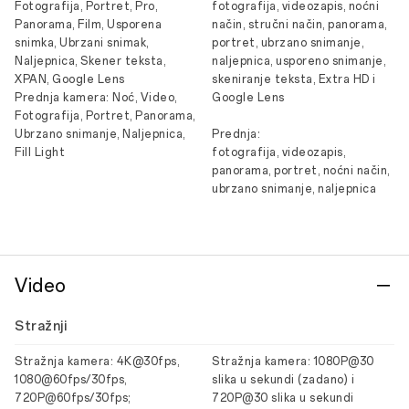
Fotografija, Portret, Pro,
fotografija, videozapis, noćni
Panorama, Film, Usporena
način, stručni način, panorama,
snimka, Ubrzani snimak,
portret, ubrzano snimanje,
Naljepnica, Skener teksta,
naljepnica, usporeno snimanje,
XPAN, Google Lens
skeniranje teksta, Extra HD i
Prednja kamera: Noć, Video,
Google Lens
Fotografija, Portret, Panorama,
Ubrzano snimanje, Naljepnica,
Prednja:
Fill Light
fotografija, videozapis,
panorama, portret, noćni način,
ubrzano snimanje, naljepnica
Video
Stražnji
Stražnja kamera: 4K@30fps,
Stražnja kamera: 1080P@30
1080@60fps/30fps,
slika u sekundi (zadano) i
720P@60fps/30fps;
720P@30 slika u sekundi