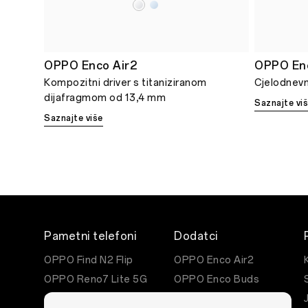
OPPO Enco Air2
OPPO En
Kompozitni driver s titaniziranom
Cjelodnevn
dijafragmom od 13,4 mm
Saznajte vi
Saznajte više
Pametni telefoni
Dodatci
OPPO Find N2 Flip
OPPO Enco Air2
OPPO Reno7 Lite 5G
OPPO Enco Buds
OPPO Reno8 5G
OPPO Watch Free