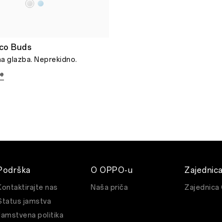
co Buds
a glazba. Neprekidno.
še
Podrška
O OPPO-u
Zajednic
Kontaktirajte nas
Naša priča
Zajednica
Status jamstva
Jamstvena politika