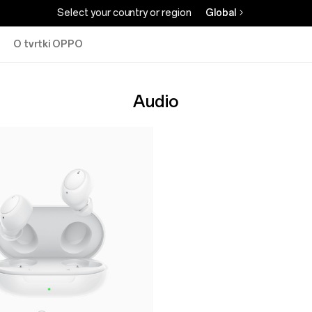
Select your country or region
Global
O tvrtki OPPO
Audio