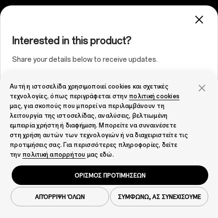
Interested in this product?
Share your details below to receive updates.
Αυτή η ιστοσελίδα χρησιμοποιεί cookies και σχετικές
Country/Region
τεχνολογίες, όπως περιγράφεται στην
πολιτική cookies
μας, για σκοπούς που μπορεί να περιλαμβάνουν τη
λειτουργία της ιστοσελίδας, αναλύσεις, βελτιωμένη
εμπειρία χρήστη ή διαφήμιση. Μπορείτε να συναινέσετε
στη χρήση αυτών των τεχνολογιών ή να διαχειριστείτε τις
προτιμήσεις σας. Για περισσότερες πληροφορίες, δείτε
I want to subscribe to receive information from OPPO
την
πολιτική απορρήτου
μας εδώ.
and their partners. By subscribing you agree to
OPPO's
Privacy Policy
.
ΟΡΙΣΜΟΣ ΠΡΟΤΙΜΗΣΕΩΝ
Submit
ΑΠΌΡΡΙΨΗ ΌΛΩΝ
ΣΥΜΦΩΝΩ, ΑΣ ΣΥΝΕΧΙΣΟΥΜΕ