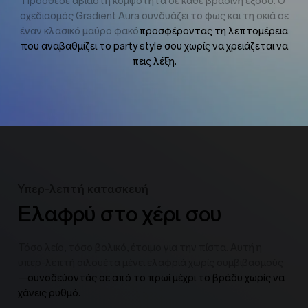
Πρόσθεσε αβίαστη κομψότητα σε κάθε βραδινή έξοδο. Ο
σχεδιασμός Gradient Aura συνδυάζει το φως και τη σκιά σε
έναν κλασικό μαύρο φακό
προσφέροντας τη λεπτομέρεια
που αναβαθμίζει το party style σου χωρίς να χρειάζεται να
πεις λέξη.
Υπερ-λεπτή κατασκευή
Ελαφρύ στο χέρι σου
Τόσο λείο, τόσο βολικό, έτοιμο για την πίστα. Αυτή η
υπερ-λεπτή σιλουέτα μένει ελαφριά χωρίς συμβιβασμούς
—
συνοδεύοντάς σε από το πρωί μέχρι το βράδυ χωρίς να
χάνεις ρυθμό.