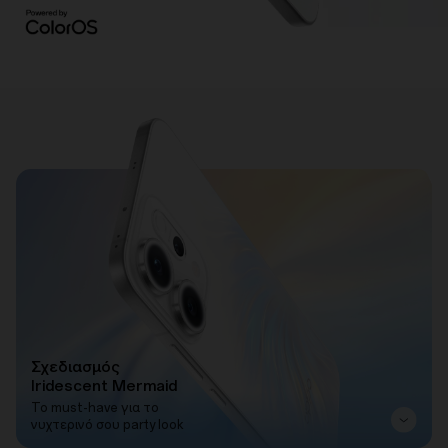
Σχεδιασμός
Iridescent Mermaid
Το must-have για το
νυχτερινό σου party look