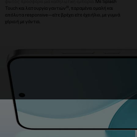
φωτός προσφέρει μια καθηλωτική εμπειρία.
Με Splash
29
Touch και λειτουργία γαντιών
, παραμένει ομαλή και
απόλυτα responsive—είτε βρέχει είτε έχει ήλιο, με γυμνά
χέρια ή με γάντια.