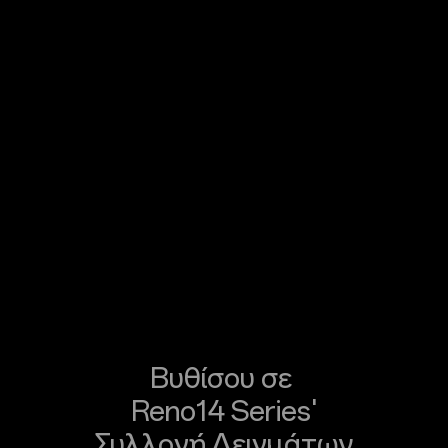
Βυθίσου σε
Reno14 Series'
Ζήσε τη δύναμη του Flash!
Συλλογή Δειγμάτων