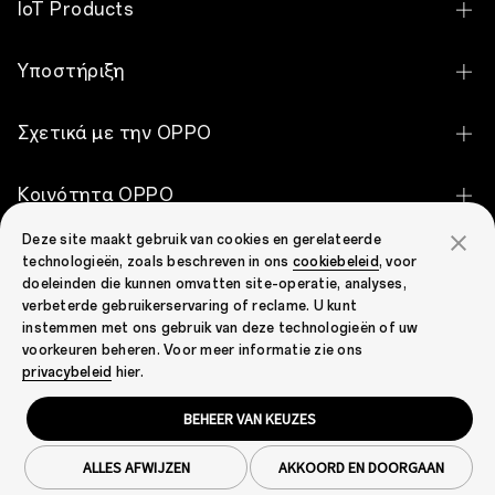
OPPO Find X9 Ultra
IoT Products
OPPO Find X9
OPPO Pad 5
Υποστήριξη
OPPO Find X9 Pro
OPPO Watch X3
Επικοινωνήστε μαζί μας
OPPO Reno16 Pro 5G
Σχετικά με την OPPO
OPPO Watch S
Κατάσταση εγγύησης
OPPO Reno16 5G
Η ιστορία μας
OPPO Watch X
Κοινότητα OPPO
Αναβάθμιση λογισμικού
OPPO Reno16 F 5G
OPPO Apex Guard
OPPO Enco Clip2 Open Earbuds
Deze site maakt gebruik van cookies en gerelateerde
Κοινότητα OPPO
Πολιτική εγγύησης
OPPO Reno16 FS 5G
technologieën, zoals beschreven in ons
cookiebeleid
, voor
OPPO Enco Air5 Pro
doeleinden die kunnen omvatten site-operatie, analyses,
OPPO A6 Pro 5G
verbeterde gebruikerservaring of reclame. U kunt
OPPO Enco Air4 Pro
instemmen met ons gebruik van deze technologieën of uw
OPPO A6
Greece（Ελληνικά）
voorkeuren beheren. Voor meer informatie zie ons
OPPO Enco Air3i
privacybeleid
hier.
Προβολή όλων των
OPPO Enco Buds3 Pro
Απόρρητο
Όροι χρήσης
Cookies
BEHEER VAN KEUZES
Νομοθεσία & Συμμόρφωση
Cookie Settings
OPPO Enco Buds2 Pro
Copyright © 2004-2026 OPPO. Με την επιφύλαξη παντός
ALLES AFWIJZEN
AKKOORD EN DOORGAAN
δικαιώματος.