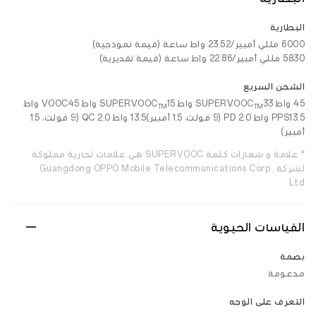
البطارية
6000 مللي أمبير/23.52 واط ساعة (قيمة نموذجية)
5830 مللي أمبير/22.86 واط ساعة (قيمة تقديرية)
الشحن السريع
45 واط SUPERVOOC
33 واط SUPERVOOC
15 واط VOOC45 واط
TM
TM
PPS13.5 واط PD 2.0 (9 فولت، 1.5 أمبير)13.5 واط QC 2.0 (9 فولت، 1.5
أمبير)
* علامة و شعارات كلمة SUPERVOOC هي علامات تجارية مملوكة
لشركة Guangdong OPPO Mobile Telecommunications Corp.,
Ltd.
القياسات الحيوية
بصمة
مدعومة
التعرف على الوجه