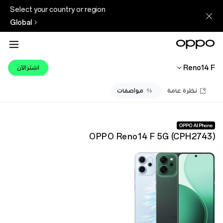
Select your country or region
Global
Reno14 F
اشترالآن
نظرة عامة
مواصفات
OPPO Reno14 F 5G
(
CPH2743
)