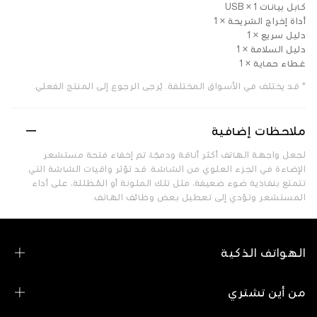
كابل بيانات USB × 1
أداة إخراج الشريحة × 1
دليل سريع × 1
دليل السلامة × 1
غطاء حماية × 1
* قد يختلف في الأسواق المختلفة. يُرجى الرجوع إلى المنتج الفعلي.
ملاحظات إضافية
لجعل واجهة الهاتف أكثر أناقة ودمجًا، تم إخفاء فتحة مستشعر
الإضاءة في الجزء العلوي من الشاشة. قد تؤثر واقيات الشاشة التي
تتمتع بنفاذية ضوء ضعيفة، مثل تلك الملونة أو المُظللة، على أداء
المستشعر وتؤدي إلى تعطيل بعض وظائف الهاتف.
الهواتف الذكية
سلسلة OPPO Find N
من أين تشتري
سلسلة OPPO Find X