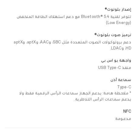
إصدار بلوتوث®
تتوفر تقنية Bluetooth® 5.4 مع دعم استهلاك الطاقة المنخفض
(Low Energy)
ترميز صوت بلوتوث®
دعم بروتوكولات الصوت المتعددة مثل SBC، وAAC، وaptX، وaptX
HD، وLDAC.
واجهة يو اس بي
منفذ USB Type-C
سماعة أذن
Type-C
* ملاحظة هامة: يدعم الجهاز سماعات الرأس الرقمية فقط، ولا
يدعم سماعات الرأس التناظرية.
NFC
مدعومة