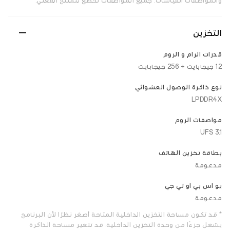
والمواصفات القياسات. جميع المواصفات تخضع للمنتج الفعلي.
التخزين
قدرات الرام و الروم
12 جيجابايت + 256 جيجابايت
نوع ذاكرة الوصول العشوائي
LPDDR4X
مواصفات الروم
UFS 3.1
بطاقة تخزين الهاتف
مدعومة
يو اس بي او تي جي
مدعومة
* قد تكون مساحة التخزين الداخلية المتاحة أصغر نظرًا لأن البرنامج
يشغل جزءًا من وحدة التخزين الداخلية. قد تتغير مساحة الذاكرة