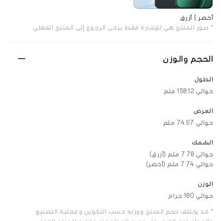
أخضر | أزرق
* صور المنتج هي للإشارة فقط. يرجى الرجوع إلى المنتج الفعلي.
الحجم والوزن
الطول
حوالي 158.12 ملم
العرض
حوالي 74.97 ملم
السُمك
حوالي 7.78 ملم (أزرق)
حوالي 7.74 ملم (أخضر)
الوزن
حوالي 180 جرام
* قد يختلف حجم المنتج ووزنه حسب التكوين وعملية التصنيع