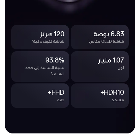
6.83 بوصة
120 هرتز
4
5
شاشة OLED مقاس
شاشة تكيف ذكية
1.07 مليار
93.8%
لون
نسبة الشاشة إلى حجم
5
الهاتف
FHD+
HDR10+
معتمد
دقة