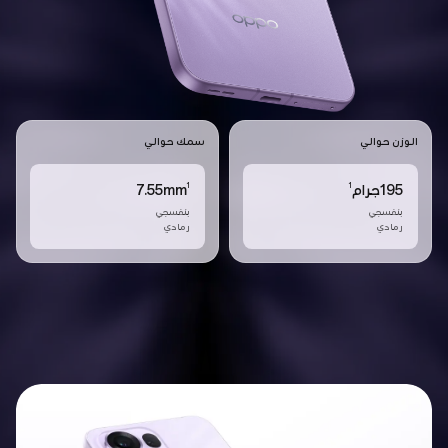
الوزن حوالي
سمك حوالي
1
1
195جرام
7.55mm
بنفسجي
بنفسجي
رمادي
رمادي