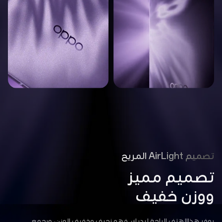
تصميم AirLight المريح
تصميم مميز
ووزن خفيف
يوفر هذاالهتف الراحة ليديك. فهو نحيف وخفيف الوزن، ويجمع