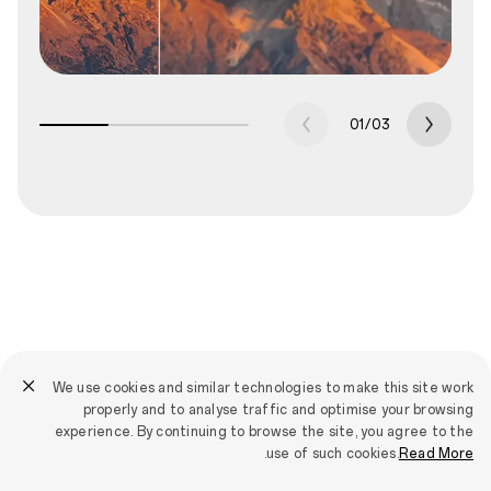
01
/
03
استوديو الذكاء الاصطناعي
We use cookies and similar technologies to make this site work
محطة خيالك
properly and to analyse traffic and optimise your browsing
experience. By continuing to browse the site, you agree to the
.
use of such cookies.
Read More