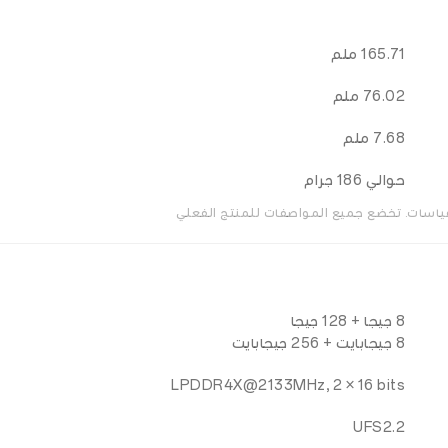
165.71 ملم
76.02 ملم
7.68 ملم
حوالي 186 جرام
قياسات. تخضع جميع المواصفات للمنتج الفعلي
8 جيجا + 128 جيجا
8 جيجابايت + 256 جيجابايت
LPDDR4X@2133MHz, 2 × 16 bits
UFS2.2