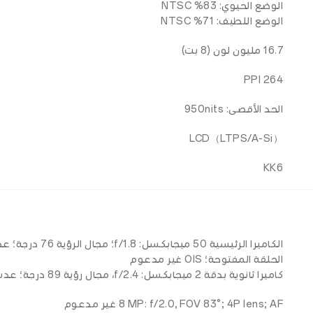
الوضع الحيوي: 83% NTSC
الوضع اللطيف: 71% NTSC
16.7 مليون لون (8 بت)
264 PPI
الحد الأقصى: 950nits
LCD（LTPS/A-Si）
KK6
الحلقة المفتوحة؛ OIS غير مدعوم
كاميرا ثانوية بدقة 2 ميجابكسل: f/2.4، مجال رؤية 89 درجة؛ عدسة 3P، دعم FF
‎8 MP:‎‎ f/2.0, ‎‎FOV 83°; ‎‎4P lens; ‎‎AF غير مدعوم‎