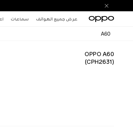
عرض جميع الهواتف
سماعات
اعر
A60
OPPO A60
)
CPH2631
(