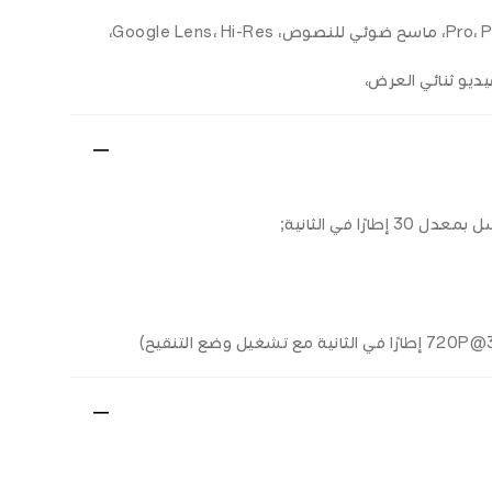
الخلفية: صور، فيديو، ليل، Pro، Pano، Portrait، Time Lapse، Slo-mo، ماسح ضوئي للنصوص، Google Lens، Hi-Res،
يديو ثنائي العرض،