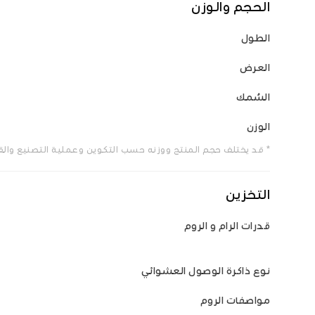
الحجم والوزن
الطول
العرض
السُمك
الوزن
* قد يختلف حجم المنتج ووزنه حسب التكوين وعملية التصنيع وال
التخزين
قدرات الرام و الروم
نوع ذاكرة الوصول العشوائي
مواصفات الروم