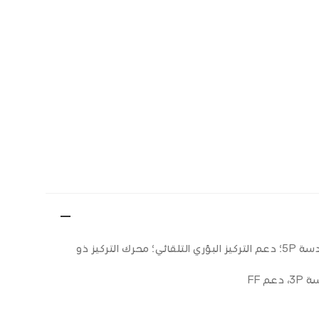
الكاميرا الرئيسية 50 ميجابكسل: f/1.8؛ مجال الرؤية 76 درجة؛ عدسة 5P؛ دعم التركيز البؤري التلقائي؛ محرك التركيز ذو