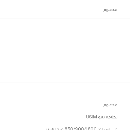
مدعوم
مدعوم
بطاقة نانو USIM
جي إس إم: 850/900/1800 ميجا هرتز