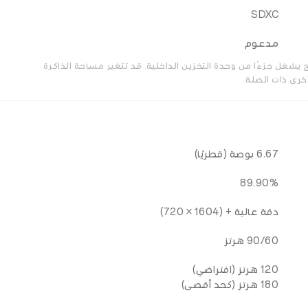
SDXC
مدعوم
مج يشغل جزءًا من وحدة التخزين الداخلية. قد تتغير مساحة الذاكرة
خرى ذات الصلة.
6.67 بوصة (قطريًا)
89.90%
دقة عالية + (1604 × 720)
90/60 هرتز
120 هرتز (افتراضي)
180 هرتز (كحد أقصى)