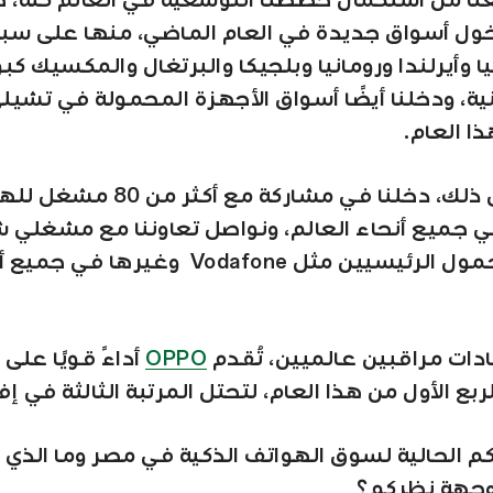
نا من استكمال خططنا التوسعية في العالم كله، حت
ول أسواق جديدة في العام الماضي، منها على سبي
ا وأيرلندا ورومانيا وبلجيكا والبرتغال والمكسيك ك
ينية، ودخلنا أيضًا أسواق الأجهزة المحمولة في تشيل
ا العام.
بالإضافة إلى ذلك، دخلنا في مشاركة مع أكثر 
 جميع أنحاء العالم، ونواصل تعاوننا مع مشغلي 
الهاتف المحمول الرئيسيين مثل Vodafone وغيرها في
دات مراقبين عالميين، تُقدم
OPPO
أداءً قويًا عل
ربع الأول من هذا العام، لتحتل المرتبة الثالثة في إف
م الحالية لسوق الهواتف الذكية في مصر وما الذي 
جهة نظركم؟