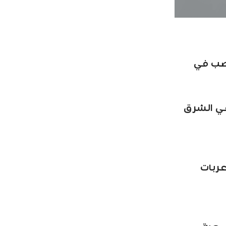
صب في
 خدمة عملاء في 60 سوق حول العالم.. منهم 137 في الشرق
ادة عدد شاحنات خدمة عملاء OPPO المتنقلة إلى 3 عربات