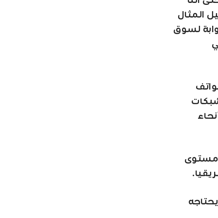
ى أننا
ل المثال
بوابة لسوق
ي
من 80 مشغل للهواتف
شبكات
 جميع أنحاء
ى مستوى
ريقيا.
يحتاجه