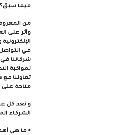
فيما سبق؟
من المعروف 
وأثر على الع
الإلكترونية 
في التواصل 
شركائنا في ا
لمواكبة الت
متاحة على موقعها، ك
و نعد كل عم
الشركاء الم
• ما هي أهم