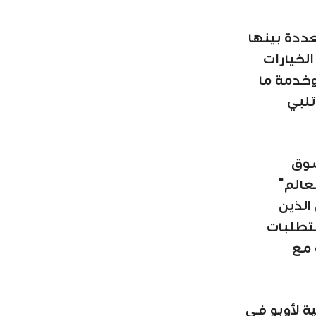
ددة بينها
لخيارات
وخدمة ما
تلبي
سوق
عالم"
الذين
متطلبات
 مع
ة لأوبو في