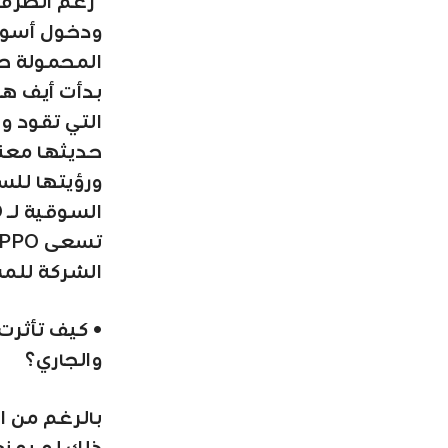
"رغم الظرف 
المحمولة حول
التي تقود وا
حديثها معنا
ورؤيتها للس
الشركة للمس
• كيف تأثرت
والجاري؟
بالرغم من ا