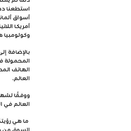
ذلك لم يمنع
استطعنا دخ
أسواق ألماني
أمريكا اللات
وكولومبيا هذ
المحمولة في
العالم.
ووفقًا لشها
العالم في ال
ما هي رؤيتك
السوق من و