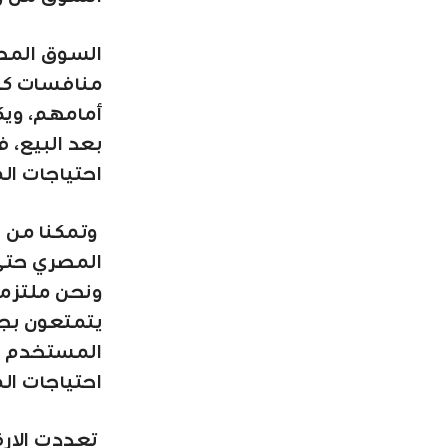
السوق المص
منافسات كب
أمامهم، ويك
بعد البيع، 
احتياجات ال
وتمكنا من 
المصري حتى ا
ونحن ملتزمو
يتمتعون بجم
المستخدم و
احتياجات ا
تعددت الارق