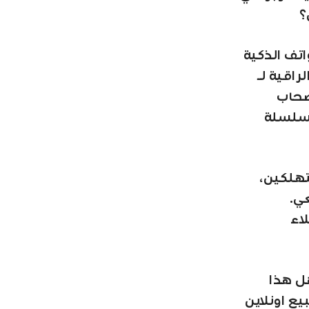
؟
اتف الذكية
صحاب
ز على سلسلة Reno وتعزيز سلسلة
ستهلكين،
ي.
اء
هل هذا
يع اونلاين