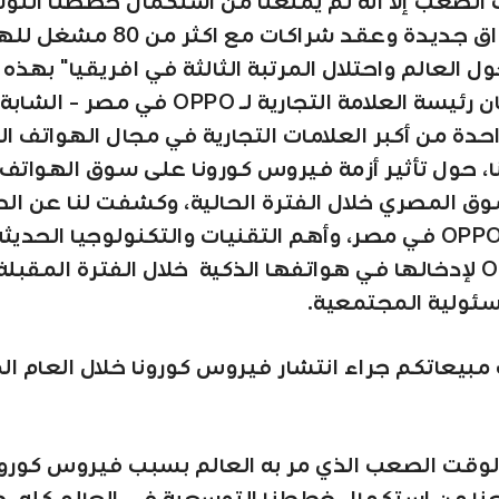
الصعب إلا أنه لم يمنعنا من استكمال خططنا التو
ودخول أسواق جديدة وعقد شراكات مع اكثر 
 العالم واحتلال المرتبة الثالثة في افريقيا" بهذه ا
بدأت أيف هان رئيسة العلامة التجارية لـ OPPO في
حدة من أكبر العلامات التجارية في مجال الهواتف الذ
، حول تأثير أزمة فيروس كورونا على سوق الهواتف 
وق المصري خلال الفترة الحالية، وكشفت لنا عن ال
السوقية لـ OPPO في مصر، وأهم التقنيات والتكنولوجيا الحدي
تسعى OPPO لإدخالها في هواتفها الذكية خلال الفترة المقبل
ئولية المجتمعية.
 مبيعاتكم جراء انتشار فيروس كورونا خلال العام ا
لوقت الصعب الذي مر به العالم بسبب فيروس كورونا،