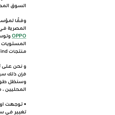
السوق المص
وفقًا لمؤسسة IDC، 
المصرية في عام 2020، وسنواصل تعزيز صورة العلام
OPPO
وتوس
منتجات Find.
و نحن على ث
فإن ذلك سي
وسنظل طوال
المحليين ، 
• توجهت اوب
تغيير في سيا