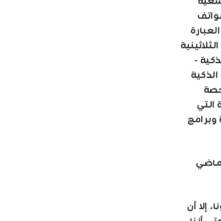
سعية
من 80 مشغل للهواتف
لعبارة
 مصر – الشابة الثلاثينية
كية -
الذكية
حصة
ثة التي
ة وبرامج
لماضي
 إلا أن