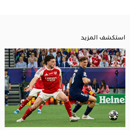
نوفمبر
القاهرة،
مصر–
2025
16
نوفمبر
2025:
أعلنت
OPPO،
العلامة
التجارية
استكشف المزيد
الرائدة
عالميًا
في
مجال
التكنولوجيا،
عن
مشاركتها
في
معرض
Cairo
ICT
2025،
الذي
يُقام
في
الفترة
من
16
إلى
19
نوفمبر.
وتأتي
هذه