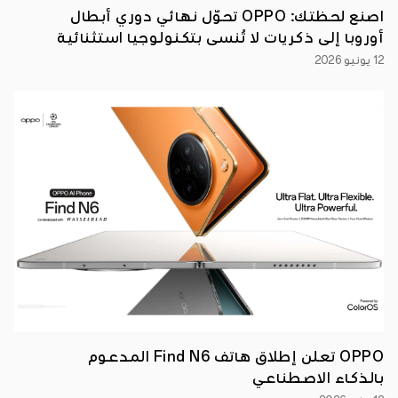
المشاركة
اصنع لحظتك: OPPO تحوّل نهائي دوري أبطال
تأكيدًا
على
أوروبا إلى ذكريات لا تُنسى بتكنولوجيا استثنائية
التزام
OPPO
12 يونيو 2026
المستمر
بالسوق
المصري،
ودورها
الفاعل
في
دعم
الابتكار
والتقدم
التكنولوجي
في
المنطقة.
وخلال
فعاليات
المعرض،
تستعرض
OPPO
أحدث
تقنياتها
ومنظومتها
الشاملة
من
أجهزة
OPPO تعلن إطلاق هاتف Find N6 المدعوم
إنترنت
الأشياء
بالذكاء الاصطناعي
الذكية،
إلى