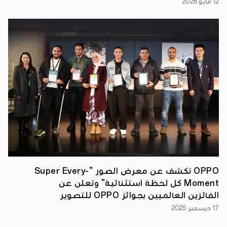
12 مايو 2026
جانب
الكشف
الحصري
عن
هاتفها
الرائد
الجديد
عالميًا
Find
X9
Pro
الذي
يمتاز
بكاميرا
فائقة.
رؤية
نحو
مستقبل
متصل
تُجسد
مشاركة
OPPO
في
OPPO تكشف عن معرض الصور "-Super Every
معرض
Moment كل لحظة استثنائية" وتعلن عن
Cairo
ICT
الفائزين العالميين بجوائز OPPO للتصوير
2025
رؤيتها
الفوتوغرافي لعام 2025
17 ديسمبر 2025
لبناء
منظومة
ذكية