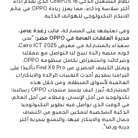
نظام التشغيل الذكي ColorOS 16 الذي يقدم أداءً
أكثر سلاسة وذكاءً، مما يعزز ريادة OPPO في عالم
الابتكار التكنولوجي للهواتف الذكية.
وفي تعليقها على المشاركة، قالت
رغدة عامر،
مديرة العلاقات العامة في OPPO مصر:
"نحن
سعداء بالمشاركة في معرض Cairo ICT 2025،
كونه منصة رائدة تتيح لنا التواصل مع عملائنا
وشركائنا، واستعراض تكامل منظومة OPPO.
ويمثل الكشف الحصري عن Find X9 Pro تأكيدًا على
التزامنا بتقديم أحدث التقنيات الرائدة والابتكارات
العالمية لأسواق المنطقة. ومن خلال هذه
المشاركة، نُبرز كيف تجسد منتجات OPPO رسالتنا:
تكنولوجيا من أجل الإنسان، وعطاء من أجل العالم،
في الوقت الذي نواصل فيه تطوير التكنولوجيا
الذكية الشخصية لتمكين الجميع من اكتشاف
جمال الحياة والابتكار فيها، والتمتع بتجربة أكثر
حرية ورضا".