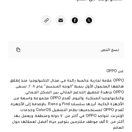
OPPO
تكشف
نسخ النص
عن
أحدث
هواتفها
الرائدة
Find
عن OPPO
X9
Pro
ومنظومتها
OPPO علامة تجارية عالمية رائدة في مجال التكنولوجيا. منذ إطلاق
المتكاملة
هاتفها المحمول الأول بنمط "الوجه المبتسم" عام ٢٠٠٨، تسعى
من
أجهزة
OPPO جاهدةً لتحقيق التناغم المثالي بين الشكل الجمالي
إنترنت
والتكنولوجيا المبتكرة. واليوم، تُقدم OPPO مجموعة واسعة من
الأشياء
الأجهزة الذكية، أبرزها سلسلتا Find و Reno. بالإضافة إلى الأجهزة،
في
معرض
تُقدم OPPO لمستخدميها نظام التشغيل ColorOS وخدمات
Cairo
الإنترنت. تتواجد OPPO في أكثر من ٧٠ دولة ومنطقة، ويعمل بها
ICT
الصحافة
2025
أكثر من ٤٠ ألف موظف ملتزمين بتوفير حياة أفضل لعملائها حول
20
·
العالم.