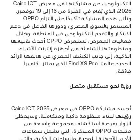
التكنولوجيا، عن مشاركتها في معرض Cairo ICT
2025، الذي يُقام في الفترة من 16 إلى 19 نوفمبر.
وتأتي هذه المشاركة تأكيدًا على التزام OPPO
المستمر بالسوق المصري، ودورها الفاعل في دعم
الابتكار والتقدم التكنولوجي في المنطقة. وخلال
فعاليات المعرض، تستعرض OPPO أحدث تقنياتها
ومنظومتها الشاملة من أجهزة إنترنت الأشياء
الذكية، إلى جانب الكشف الحصري عن هاتفها الرائد
الجديد عالميًا Find X9 Pro الذي يمتاز بكاميرا
فائقة.
رؤية نحو مستقبل متصل
تُجسد مشاركة OPPO في معرض Cairo ICT 2025
رؤيتها لبناء منظومة ذكية ومتكاملة. وسيحظى
الزوار بفرصة استكشاف مجموعة واسعة من
منتجات OPPO المبتكرة، التي تشمل سماعات
الأذن، الأجهزة اللوحية، والساعات الذكية، والتي