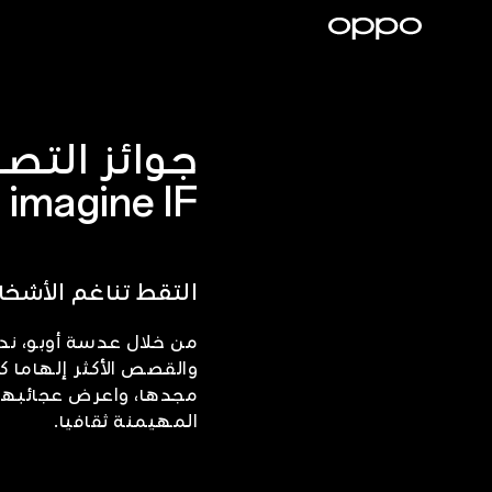
imagine IF
التقط تناغم الأشخ
من خلال عدسة أوبو، ند
مجدها، واعرض عجائبها و
المهيمنة ثقافيا.