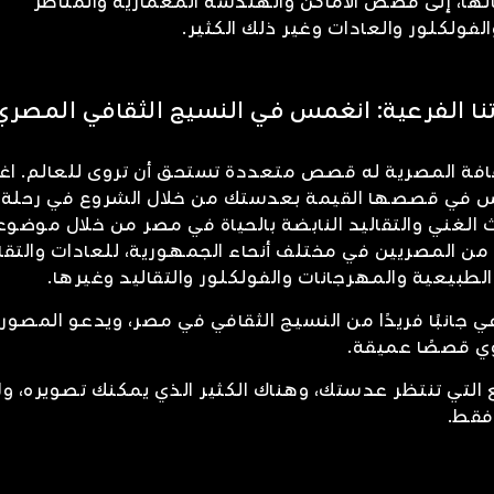
نها، إلى قصص الأماكن والهندسة المعمارية والمناظر
والفولكلور والعادات وغير ذلك الكثير.
ا الفرعية: انغمس في النسيج الثقافي المصري
افة المصرية له قصص متعددة تستحق أن تروى للعالم. اغ
س في قصصها القيمة بعدستك من خلال الشروع في رحلة
الغني والتقاليد النابضة بالحياة في مصر من خلال موضوع
من المصريين في مختلف أنحاء الجمهورية، للعادات والتقال
ر الطبيعية والمهرجانات والفولكلور والتقاليد وغيرها.
انبًا فريدًا من النسيج الثقافي في مصر، ويدعو المصور
وي قصصًا عميقة.
التي تنتظر عدستك، وهناك الكثير الذي يمكنك تصويره، ولا
 فقط.