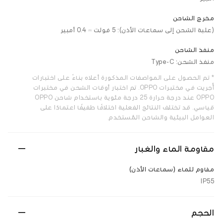
مخرج الشاحن
(علبة الشحن إلى سماعات الأذن): 5 فولت ⎓ 0.4 أمبير
منفذ الشاحن
منفذ الشحن: Type-C
* تم الحصول على المواصفات المذكورة أعلاه بناءً على اختبارات
أُجريت في مختبرات OPPO. تم اختبار أوقات الشحن في مختبرات
OPPO عند درجة حرارة 25 درجة مئوية باستخدام شاحن OPPO
قياسي. قد تختلف النتائج الفعلية اختلافًا طفيفًا اعتمادًا على
العوامل البيئية والشاحن المُستخدم.
مقاومة الماء والغبار
مقاوم للماء (سماعات الأذن)
IP55
الحجم