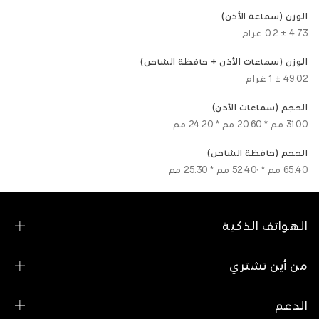
الوزن (سماعة الأذن)
4.73 ± 0.2 غرام
الوزن (سماعات الأذن + حافظة الشاحن)
49.02 ± 1 غرام
الحجم (سماعات الأذن)
31.00 مم * 20.60 مم * 24.20 مم
الحجم (حافظة الشاحن)
65.40 مم * 52.40٠ مم * 25.30 مم
الهواتف الذكية
سلسلة OPPO Find N
من أين تشتري
سلسلة OPPO Find X
تسوق المتجر الإلكتروني
الدعم
سلسلة OPPO Reno