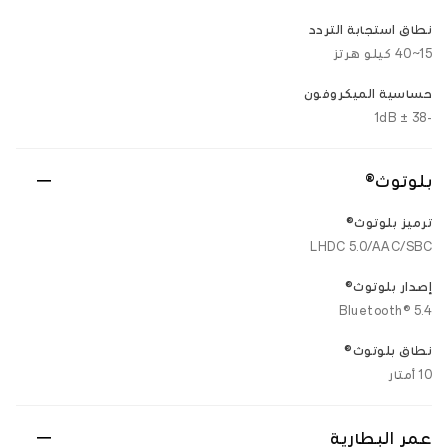
نطاق استجابة التردد
15~40 كيلو هرتز
حساسية الميكروفون
-38 ± 1dB
بلوتوث®
ترميز بلوتوث®
LHDC 5.0/AAC/SBC
إصدار بلوتوث®
Bluetooth® 5.4
نطاق بلوتوث®
10 أمتار
عمر البطارية