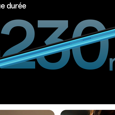
ue durée
230