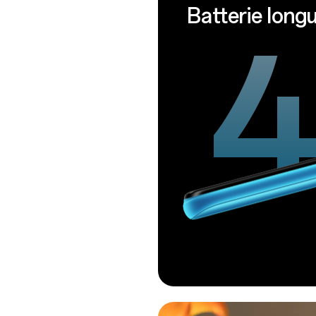
Batterie long
4