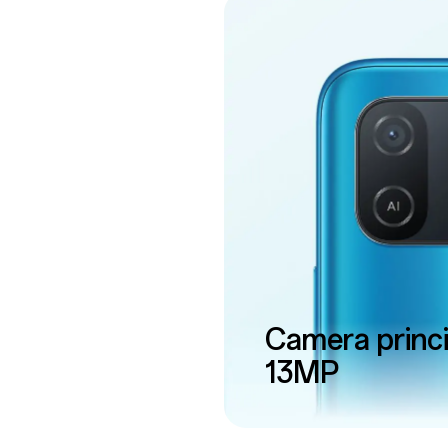
Camera princi
13MP