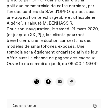
gratuite par OPPO - dans le cadre de la
politique commerciale de cette dernière, par
l'un des centres de SAV d'OPPO, qui est aussi
une application téléchargeable et utilisable en
Algérie", a rajouté M. BENHASSIR.
Pour son inauguration, le samedi 21 mars 2020,
(et jusqu'au XX[l2] ), les clients pourront
bénéficier d'une réduction sur certains des
modèles de smartphones exposés. Une
tombola sera également organisée afin de leur
offrir aussi la chance de gagner des cadeaux.
Ouverte du samedi au jeudi, de 09h00 à 18h00.
OPPO
s'installe
Copier le texte