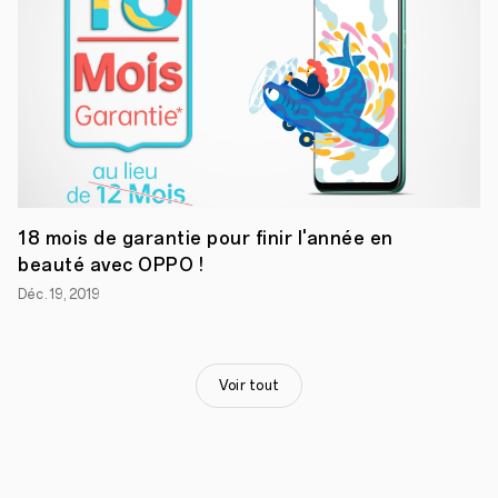
la
ville
de
Batna,
à
l'avenue
Ali
Nemar[l1]
,
ce
nouvel
espace
OPPO
18 mois de garantie pour finir l'année en
proposera
beauté avec OPPO !
à
la
Déc. 19, 2019
vente
tous
les
modèles
de
Voir tout
la
marque
"Made
in
Algeria"
et