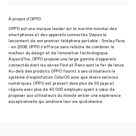
dans
la
capitale
de
À propos d'OPPO
l'Aurès
et
OPPO est une marque leader sur le marché mondial des
inaugure
smartphones et des appareils connectés. Depuis le
un
lancement de son premier téléphone portable - Smiley Face
espace
- en 2008, OPPO s'efforce sans relâche de combiner le
technicocommercial
à
meilleur du design et de l’innovation technologique.
Histoire
Batna
Aujourd'hui, OPPO propose une large gamme d’appareils
·
Mars
connectés dont les séries Find et Reno sont le fer de lance.
20,
Au-delà des produits, OPPO fournit à ses utilisateurs le
Alger,
2020
système d'exploitation ColorOS ainsi que divers services
Algérie,
le
numériques. OPPO est présent dans plus de 90 pays et
20
régions avec plus de 40 000 employés ayant à cœur de
mars
proposer aux utilisateurs du monde entier une expérience
2020
exceptionnelle qui améliore leur vie quotidienne.
–
OPPO,
une
des
marques
leaders
mondiales