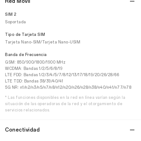
Red Móvil
SIM 2
Soportada
Tipo de Tarjeta SIM
Tarjeta Nano-SIM/Tarjeta Nano-USIM
Banda de Frecuencia
GSM: 850/900/1800/1900 MHz
WCDMA: Bandas 1/2/5/6/8/19
LTE FDD: Bandas 1/2/3/4/5/7/8/12/13/17/18/19/20/26/28/66
LTE TDD: Bandas 38/39/40/41
5G NR: n1/n2/n3/n5/n7/n8/n12/n20/n26/n28/n38/n40/n41/n77/n78
* Las funciones disponibles en la red en línea varían según la
situación de las operadoras de la red y el otorgamiento de
servicios relacionados.
Conectividad