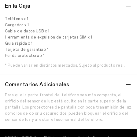
En la Caja
Teléfono x 1
Cargador x 1
Cable de datos USB x 1
Herramienta de expulsión de tarjetas SIM x 1
Guía rápida x 1
Tarjeta de garantía x 1
Funda protectora x 1
* Puede variar en distintos mercados. Sujeto al producto real.
Comentarios Adicionales
Para que la parte frontal del teléfono sea más compacta, el
orificio del sensor de luz está oculto en la parte superior de la
pantalla. Los protectores de pantalla con poca transmisión de luz,
como los de color u oscurecidos, pueden bloquear el orificio del
sensor de luz y afectar el uso normal del teléfono.