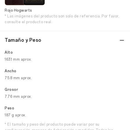
Rojo Hogwarts
* Las imágenes del producto son solo de referencia. Por favor,
consulte el producto real.
Tamaño y Peso
Alto
163.1 mm aprox.
Ancho
75.8 mm aprox.
Grosor
7.76 mm aprox.
Peso
187 g aprox.
* El tamaño y peso del producto puede variar por su