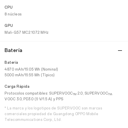
CPU
8 núcleos
GPU
Mali-G57 MC2 1072 MHz
Batería
Batería
4870 mAh/19.05 Wh (Nominal)
5000 mAh/19.55 Wh (Típico)
Carga Rápida
Protocolos compatibles: SUPERVOOC
2.0, SUPERVOOC
,
TM
TM
VOOC 3.0, PD3.0 (9 V/1.5 A) y PPS
* La marca y los logotipos de SUPERVOOC son marcas
comerciales propiedad de Guangdong OPPO Mobile
Telecommunications Corp., Ltd.