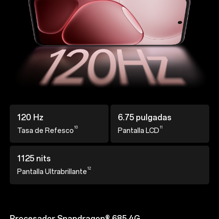
120 Hz
6.75 pulgadas
10
11
Tasa de Refesco
Pantalla LCD
1125 nits
12
Pantalla Ultrabrillante
Procesador Snapdragon® 685 4G