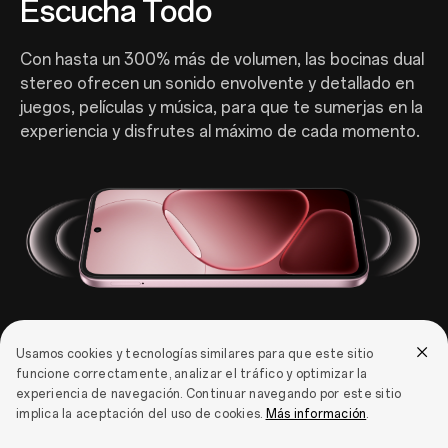
Escucha Todo
Con hasta un 300% más de volumen, las bocinas dual
stereo ofrecen un sonido envolvente y detallado en
juegos, películas y música, para que te sumerjas en la
experiencia y disfrutes al máximo de cada momento.
Usamos cookies y tecnologías similares para que este sitio
funcione correctamente, analizar el tráfico y optimizar la
16
Modo Exterior + Glove Touch
experiencia de navegación. Continuar navegando por este sitio
Listo donde sea
implica la aceptación del uso de cookies.
Más información
.