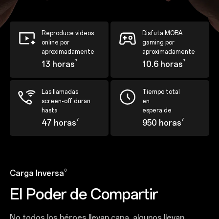
Reproduce videos
Disfuta MOBA
online por
gaming por
aproximadamente
aproximadamente
7
7
13 horas
10.6 horas
Las llamadas
Tiempo total
screen-off duran
en
hasta
espera de
7
7
47 horas
950 horas
8
Carga Inversa
El Poder de Compartir
No todos los héroes llevan capa, algunos llevan