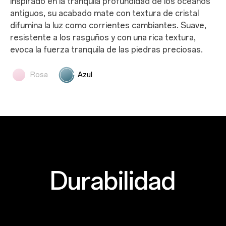
Captura la belleza de los pétalos que caen. La
Inspirado en la tranquila profundidad de los océanos
textura mate del cristal brilla suavemente con cada
antiguos, su acabado mate con textura de cristal
movimiento, revelando delicadas y resplandecientes
difumina la luz como corrientes cambiantes. Suave,
flores de cerezo que transmiten romance a cada
resistente a los rasguños y con una rica textura,
giro.
evoca la fuerza tranquila de las piedras preciosas.
Rosa
Azul
Durabilidad