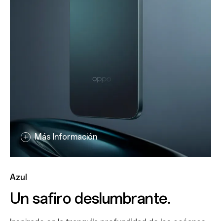
Más Información
Más Información
Rosa
Azul
¡Que la belleza florezca!
Un safiro deslumbrante.