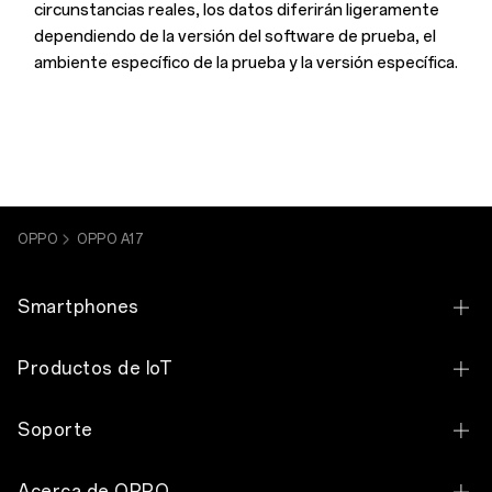
circunstancias reales, los datos diferirán ligeramente
dependiendo de la versión del software de prueba, el
ambiente específico de la prueba y la versión específica.
OPPO
OPPO A17
Smartphones
OPPO Find N6
Productos de IoT
OPPO Reno16 F 5G
OPPO Pad SE
Soporte
OPPO Reno16 5G
OPPO Pad Neo
Contáctanos
OPPO Reno14 F Edición Limitada Lado Oscuro
Acerca de OPPO