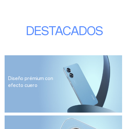
DESTACADOS
Diseño prémium con
efecto cuero