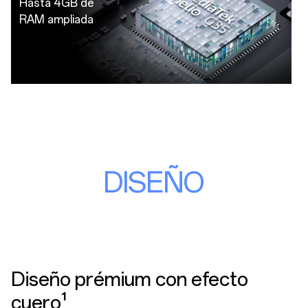
Hasta 4GB de
RAM ampliada
DISEÑO
Diseño prémium con efecto
cuero¹