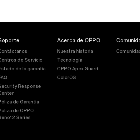
Soporte
Acerca de OPPO
Comunid
Contáctanos
Nuestra historia
Comunida
Centros de Servicio
Tecnología
Estado de la garantía
OPPO Apex Guard
FAQ
ColorOS
Security Response
Center
Póliza de Garantía
Póliza de OPPO
Reno12 Series