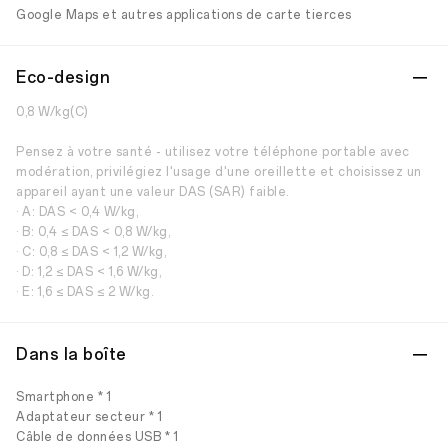
Google Maps et autres applications de carte tierces
Eco-design
0,8 W/kg(C)
Pensez à votre santé - utilisez votre téléphone portable avec
modération, privilégiez l'usage d'une oreillette et choisissez un
appareil ayant une valeur DAS (SAR) faible.
· A: DAS < 0,4 W/kg,
· B: 0,4 ≤ DAS < 0,8 W/kg,
· C: 0,8 ≤ DAS < 1,2 W/kg,
· D: 1,2 ≤ DAS < 1,6 W/kg,
· E: 1,6 ≤ DAS ≤ 2 W/kg.
Dans la boîte
Smartphone * 1
Adaptateur secteur * 1
Câble de données USB * 1