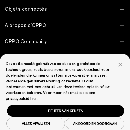
OPPO Find X9 Ultra
Objets connectés
OPPO Find X9 Pro
OPPO Pad 5
À propos d'OPPO
OPPO Find X9
OPPO Pad SE
OPPO Apex Guard
OPPO Reno16 Pro 5G
OPPO Community
OPPO Enco Air5 Pro
Notre histoire
OPPO Reno16 5G
OPPO Community
OPPO Enco Clip2 Open Earbuds
Support
Découvrir
OPPO Reno16 F 5G
Deze site maakt gebruik van cookies en gerelateerde
OPPO Enco X3i
technologieën, zoals beschreven in ons
cookiebeleid
, voor
Contactez-nous
OPPO Reno15 F 5G
doeleinden die kunnen omvatten site-operatie, analyses,
OPPO Enco Buds3 Pro
verbeterde gebruikerservaring of reclame. U kunt
Statut de la garantie
OPPO Reno15 5G
instemmen met ons gebruik van deze technologieën of uw
OPPO Enco Air4 Pro
voorkeuren beheren. Voor meer informatie zie ons
FAQ
OPPO Reno15 Pro 5G
Belgium(Français)
privacybeleid
hier.
OPPO Enco Air2
Security Response Center
OPPO A6 Pro 5G
BEHEER VAN KEUZES
OPPO Watch S
Confidentialité
Cookies
Conditions d'utilisation
POLITIQUE DE GARANTIE
OPPO A6 5G
Droit & Conformité
Cookie Settings
OPPO Watch X2 Mini
ALLES AFWIJZEN
AKKOORD EN DOORGAAN
Copyright © 2026 OPPO. Tous droits réservés.
OPPO A6x 5G