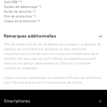
Outil SIM * 1
Guides de démarrage * 1
Guide de sécurité * 1
Film de protection * 1
Coque de protection * 1
Remarques additionnelles
Afin de rendre l'avant du téléphone plus compact, le poinçon du
capteur de luminosité est dissimulé en haut del'écran.
Les protecteurs d'écran avec une mauvaise transmission de la
lumière, tels que ceux qui sont colorés ou assombris, peuvent
obstruer le capteur deluminosité et affecter l'utilisation
normale du téléphone.
Cliquez ici pour télécharger les schémas officiels de référence
pour l'étui de protection et la protection de l'écran.
Smartphones