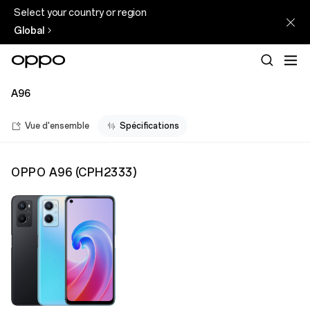
Select your country or region
Global
A96
Vue d'ensemble
Spécifications
OPPO A96
(
CPH2333
)