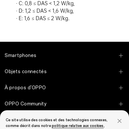
· C: 0,8 ≤ DAS < 1,2 W/kg,
· D: 1,2 ≤ DAS < 1,6 W/kg,
· E: 1,6 ≤ DAS ≤ 2 W/kg.
Smartphones
OPPO Find X9 Ultra
Objets connectés
OPPO Find X9 Pro
OPPO Pad 5
À propos d'OPPO
OPPO Find X9
OPPO Pad SE
OPPO Apex Guard
OPPO Reno16 Pro 5G
OPPO Community
OPPO Enco Air5 Pro
Notre histoire
OPPO Reno16 5G
OPPO Community
OPPO Enco Clip2 Open Earbuds
Support
Ce site utilise des cookies et des technologies connexes,
Découvrir
OPPO Reno16 F 5G
comme décrit dans notre
politique relative aux cookies
,