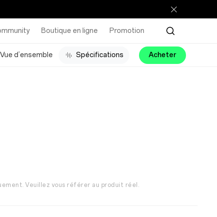
ommunity
Boutique en ligne
Promotion
Vue d’ensemble
Spécifications
Acheter
uement. Veuillez vous référer au produit réel.