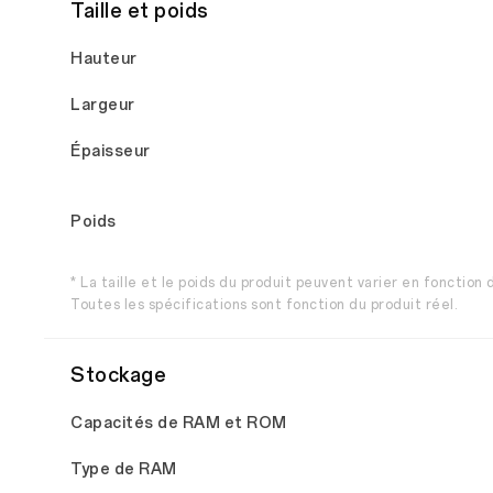
Taille et poids
Hauteur
Largeur
Épaisseur
Poids
* La taille et le poids du produit peuvent varier en fonction
Toutes les spécifications sont fonction du produit réel.
Stockage
Capacités de RAM et ROM
Type de RAM