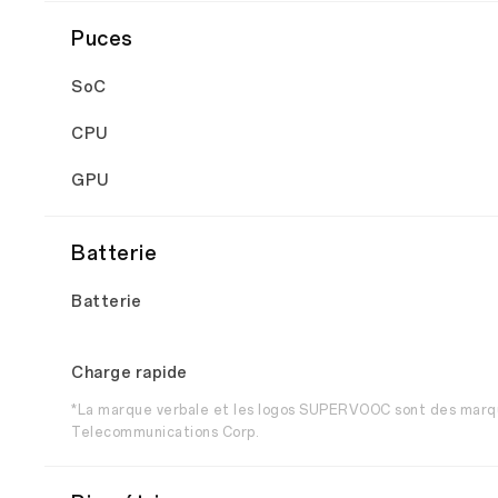
Puces
SoC
CPU
GPU
Batterie
Batterie
Charge rapide
*La marque verbale et les logos SUPERVOOC sont des marq
Telecommunications Corp.