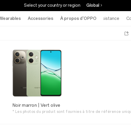
Select your country or region
Global
Wearables
Accessories
À propos d'OPPO
Assistance
C
Noir marron | Vert olive
* Les photos du produit sont fournies à titre de référence uniq