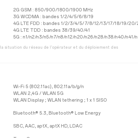
2G GSM : 850/900/1800/1900 MHz
3G WCDMA : bandes 1/2/4/5/6/8/19
4G LTE FDD : bandes 1/2/3/4/5/7/8/12/13/17/18/19/20
4G LTE TDD : bandes 38/39/40/41
5G : n1/n2/n3/n5/n7/n8/n12/n20/n26/n28/n38/n40/n41/
 la situation du réseau de l'opérateur et du déploiement des
Wi-Fi 5 (802.11ac), 802.11a/b/g/n
WLAN 2,4G / WLAN 5G
WLAN Display ; WLAN tethering ; 1 x 1 SISO
Bluetooth® 5.3, Bluetooth® Low Energy
SBC, AAC, aptX, aptX HD, LDAC