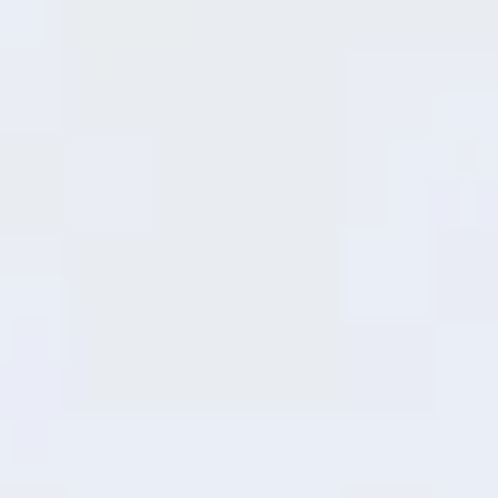
37 minutes
50%
Rechargez
pendant que vous déjeunez
MediaTek Dimensity 6300
Mobile
9
Platform
Plus souple et plus
rapide
Doté d'une puce 6nm améliorée, cet