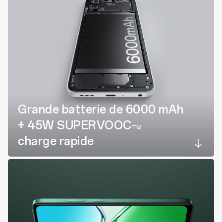
Grande batterie de 6000 mAh
+ 45W
SUPERVOOC
TM
charge rapide