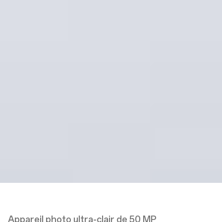
Arrière
50MP
Appareil photo principal
2MP
Capteur de profondeur
Avant
8MP
Appareil photo frontal
Appareil photo ultra-clair de 50 MP