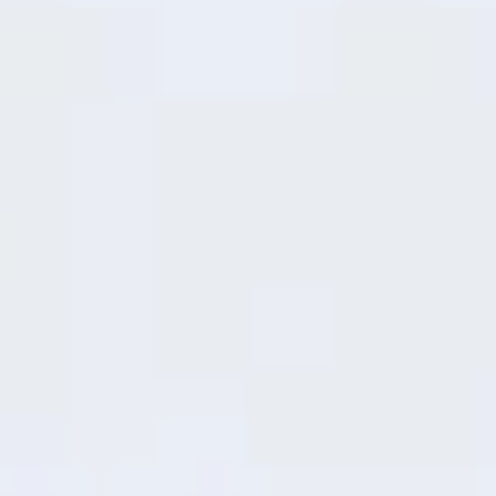
appareil offre des performances
supérieures d'environ 10% à celles de la
génération précédente, ce qui donne
l'impression que tout est plus rapide.