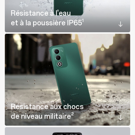
Résistance à l'eau
1
et à la poussière IP65
Résistance aux chocs
2
de niveau militaire