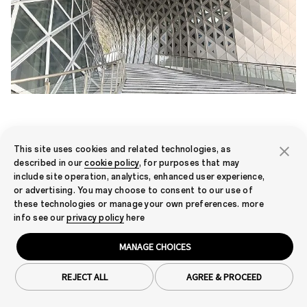
Mode portrait
This site uses cookies and related technologies, as
Des portraits qui se démarquent
described in our
cookie policy
, for purposes that may
include site operation, analytics, enhanced user experience,
or advertising. You may choose to consent to our use of
L'appareil photo principal de 50 MP et le capteur
these technologies or manage your own preferences. more
de profondeur de 2 MP travaillent ensemble pour
info see our
privacy policy
here
créer de superbes portraits dignes d'un studio. En
détectant la profondeur et en séparant le sujet de
MANAGE CHOICES
l'arrière-plan, vous obtenez un effet bokeh naturel
REJECT ALL
AGREE & PROCEED
qui rend chaque photo nette.