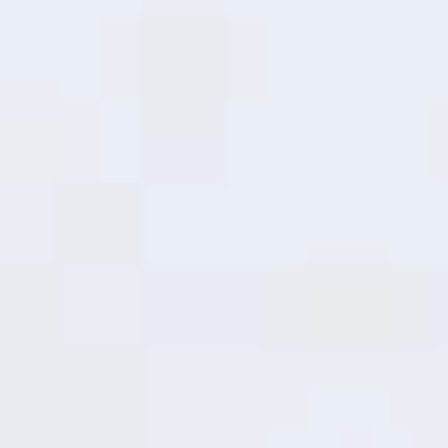
Déployez le stockage inutilisé en tant que
mémoire vive, pour des performances plus
rapides et plus fluides, même en mode
multitâche.