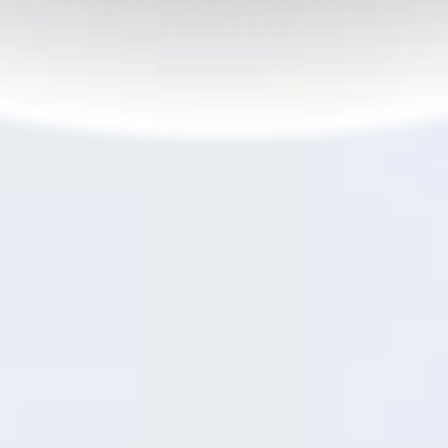
7
45W SUPERVOOC
Charge rapide
TM
Chaque minute compte
Recharge
30% de batterie
en seulement
21
minutes
—suffisant pour un appel de rattrapage
rapide ou une promenade dans le parc riche en
photos. Vous atteignez 50% en un peu plus d'une
8
demi-heure
, ce qui est parfait pour faire le plein
d'énergie pendant que vous déjeunez.