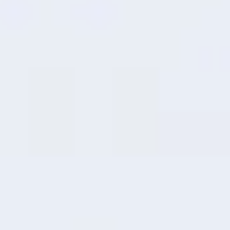
6nm
10%
Performance
Puce améliorée
Par rapport à la génération
précédente
10
Extension de RAM
Plus rapide, plus
souple,
plus intelligent