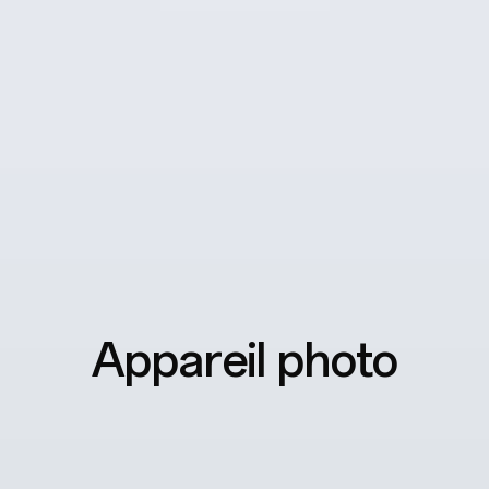
11
Glove Touch
L'écran reste réactif même avec des gants épais ou
des étuis étanches.
Appareil photo