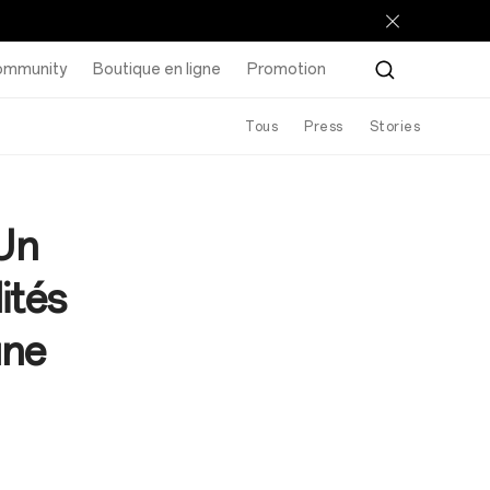
ommunity
Boutique en ligne
Promotion
Tous
Press
Stories
Un
ités
une