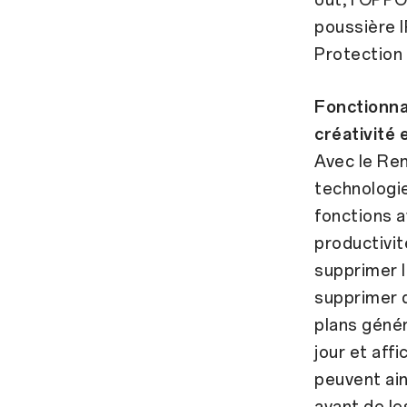
poussière I
Protection 
Fonctionnal
créativité 
Avec le Ren
technologie
fonctions 
productivit
supprimer l
supprimer d
plans génér
jour et aff
peuvent ai
avant de l