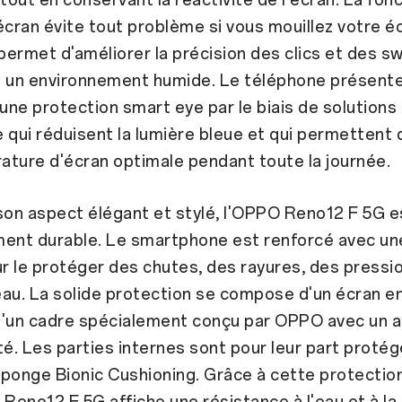
écran évite tout problème si vous mouillez votre é
 permet d'améliorer la précision des clics et des s
un environnement humide. Le téléphone présent
ne protection smart eye par le biais de solutions
 qui réduisent la lumière bleue et qui permettent 
ture d'écran optimale pendant toute la journée.
son aspect élégant et stylé, l'OPPO Reno12 F 5G e
ment durable. Le smartphone est renforcé avec un
 le protéger des chutes, des rayures, des pressi
au. La solide protection se compose d'un écran en
d'un cadre spécialement conçu par OPPO avec un al
té. Les parties internes sont pour leur part proté
ponge Bionic Cushioning. Grâce à cette protection
 Reno12 F 5G affiche une résistance à l'eau et à la