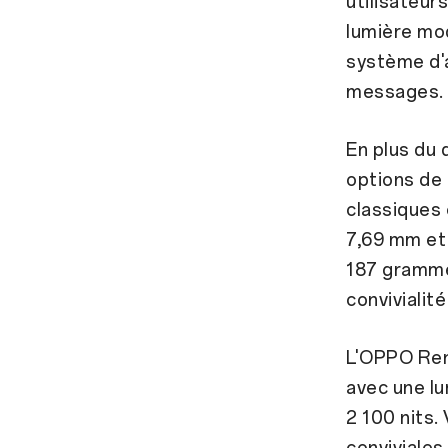
utilisateur
lumière mod
système d'a
messages.
En plus du
options de 
classiques 
7,69 mm et
187 grammes
convivialit
L'OPPO Reno
avec une lu
2 100 nits.
conviviales