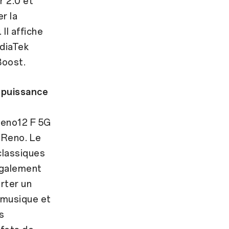
r 2.0 et
r la
Il affiche
diaTek
Boost.
a puissance
Reno12 F 5G
 Reno. Le
classiques
également
rter un
 musique et
s