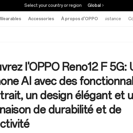
Select your country or region
Global
Wearables
Accessories
À propos d'OPPO
Assistance
C
vrez l'OPPO Reno12 F 5G: 
one AI avec des fonctionnal
trait, un design élégant et 
aison de durabilité et de
tivité