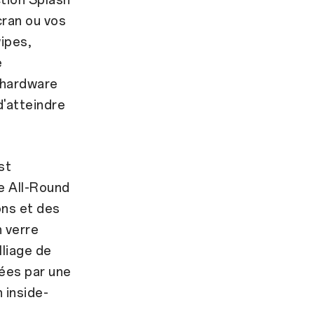
cran ou vos
wipes,
e
 hardware
d'atteindre
st
e All-Round
ons et des
 verre
liage de
gées par une
 inside-