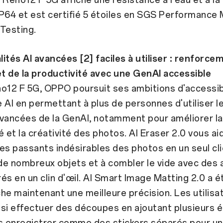
P64 et est certifié 5 étoiles en SGS Performance
Testing.
ités AI avancées [2] faciles à utiliser : renforcem
et de la productivité avec une GenAI accessible
o12 F 5G, OPPO poursuit ses ambitions d'accessibi
 AI en permettant à plus de personnes d'utiliser l
avancées de la GenAI, notamment pour améliorer la
é et la créativité des photos. AI Eraser 2.0 vous ai
es passants indésirables des photos en un seul cli
e nombreux objets et à combler le vide avec des a
és en un clin d'œil. AI Smart Image Matting 2.0 a é
iche maintenant une meilleure précision. Les utilisa
nsi effectuer des découpes en ajoutant plusieurs 
es enregistrer comme des stickers séparés pour u