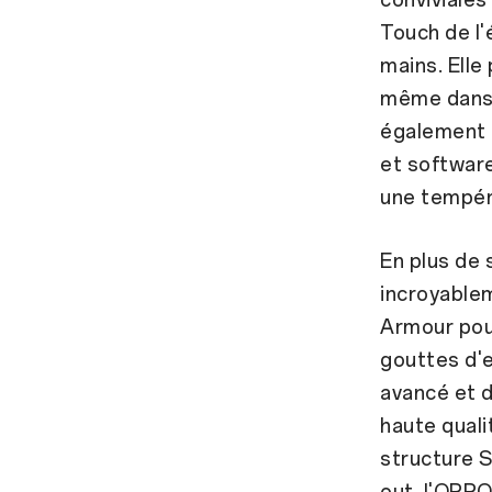
Touch de l'
mains. Elle
même dans 
également u
et software
une tempéra
En plus de 
incroyable
Armour pour
gouttes d'e
avancé et 
haute quali
structure S
out, l'OPPO