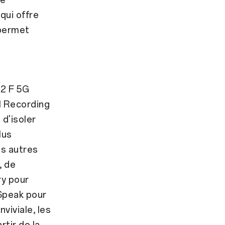
qui offre
 permet
12 F 5G
I Recording
d'isoler
lus
es autres
, de
ry pour
 Speak pour
nviviale, les
rtir de la