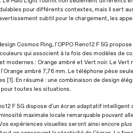
s. Le Halo Light fournit non seulement différents e
ulables pour différents contextes, mais il sert au
vertissement subtil pour le chargement, les appel
 design Cosmos Ring, l'OPPO Reno12 F 5G propose
couleurs qui associent à la fois des modèles de co
et modernes : Orange ambré et Vert noir. Le Vert 
 l'Orange ambré 7,76 mm. Le téléphone pèse seu
 [1]. En résumé : une combinaison de design élég
é pour toutes les situations.
12 F 5G dispose d'un écran adaptatif intelligent 
minosité maximale locale remarquable pouvant alle
 Vos expériences visuelles seront ainsi encore plus
 tout en conservant la réactivité de l'écran. La fon