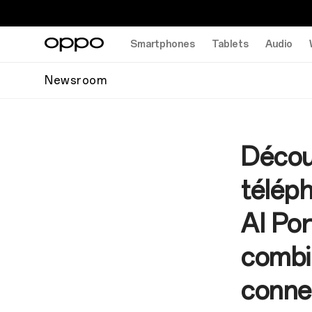
Smartphones
Tablets
Audio
Newsroom
Décou
téléph
AI Por
combin
connec