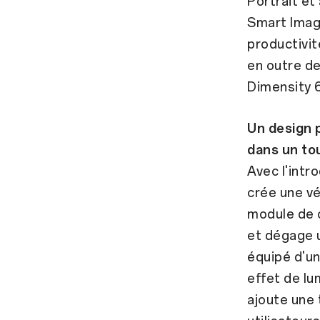
Portrait et
Smart Image
productivit
en outre d
Dimensity 6
Un design p
dans un to
Avec l'int
crée une vé
module de c
et dégage u
équipé d'un
effet de lu
ajoute une