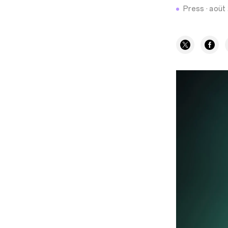
Press
·
aoüt