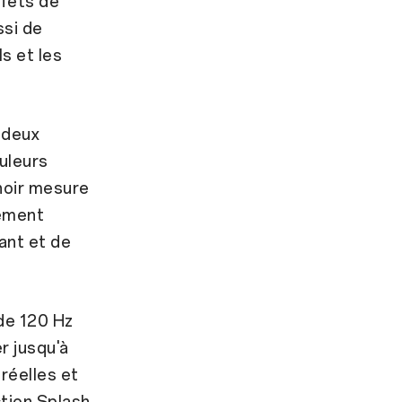
ffets de
ssi de
s et les
 deux
uleurs
noir mesure
lement
ant et de
de 120 Hz
r jusqu'à
 réelles et
ction Splash