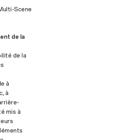
 Multi-Scene
ent de la
lité de la
es
de à
c, à
rrière-
té mis à
teurs
éléments
ne