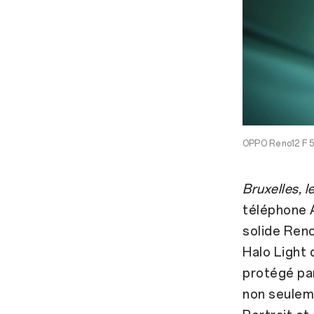
OPPO Reno12 F 5
Bruxelles, 
téléphone A
solide Reno
Halo Light 
protégé pa
non seuleme