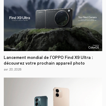
pour
son
smartphone
l’OPPO
Find
X3
Pro.
La
récompense
a
été
décernée
par
l’Expert
Lancement mondial de l'OPPO Find X9 Ultra :
Image
découvrez votre prochain appareil photo
and
Sound
avr. 20, 2026
Association
(EISA),
un
groupe
composé
de
61
magazines
parmi