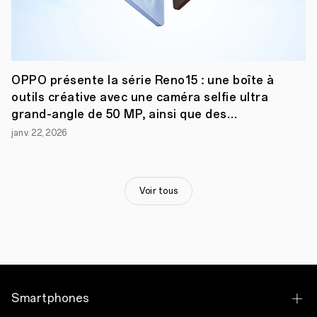
l’EISA
en
reconnaissance
des
innovations
de
OPPO présente la série Reno15 : une boîte à
l’OPPO
Find
outils créative avec une caméra selfie ultra
X3
grand-angle de 50 MP, ainsi que des
Pro.
fonctionnalités photo portrait et vidéo
Remporter
janv. 22, 2026
ce
améliorées
prix
pour
la
Voir tous
deuxième
année
consécutive
nous
motive
davantage
à
continuer
de
Smartphones
réaliser
nos