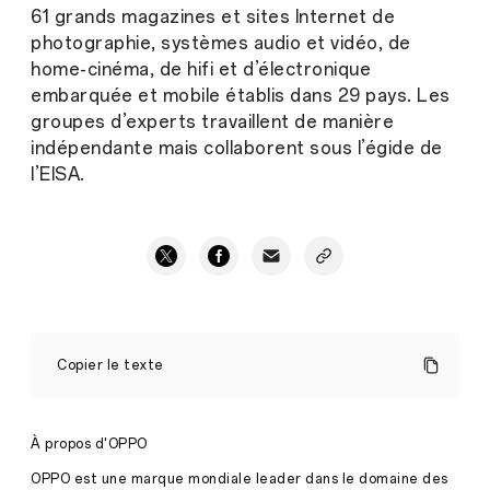
61 grands magazines et sites Internet de
photographie, systèmes audio et vidéo, de
home-cinéma, de hifi et d’électronique
embarquée et mobile établis dans 29 pays. Les
groupes d’experts travaillent de manière
indépendante mais collaborent sous l’égide de
l’EISA.
OPPO
remporte
Copier le texte
le
prix
EISA
du
À propos d'OPPO
smartphone
le
OPPO est une marque mondiale leader dans le domaine des