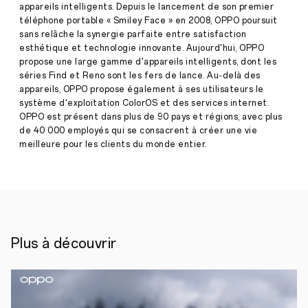
plus
appareils intelligents. Depuis le lancement de son premier
performant
téléphone portable « Smiley Face » en 2008, OPPO poursuit
de
sans relâche la synergie parfaite entre satisfaction
l’année
pour
esthétique et technologie innovante. Aujourd'hui, OPPO
la
propose une large gamme d'appareils intelligents, dont les
seconde
séries Find et Reno sont les fers de lance. Au-delà des
Press
fois
appareils, OPPO propose également à ses utilisateurs le
·
aoüt
système d'exploitation ColorOS et des services internet.
16,
Bruxelles,
OPPO est présent dans plus de 90 pays et régions, avec plus
2021
le
de 40 000 employés qui se consacrent à créer une vie
16
meilleure pour les clients du monde entier.
août
2021
–
OPPO
a
reçu
aujourd’hui
le
prix
Plus à découvrir
EISA
Best
Product
Advanced
Smartphone
Award