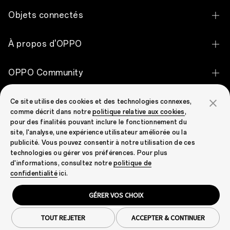
objectifs
OPPO Find X9 Ultra
de
Objets connectés
créer
OPPO Find X9 Pro
des
OPPO Pad 5
appareils
À propos d'OPPO
qui
OPPO Find X9
vont
OPPO Pad SE
au-
OPPO Apex Guard
OPPO Reno16 Pro 5G
OPPO Community
delà
OPPO Enco Air5 Pro
des
Notre histoire
OPPO Reno16 5G
attentes
OPPO Community
OPPO Enco Clip2 Open Earbuds
Support
des
Ce site utilise des cookies et des technologies connexes,
Découvrir
OPPO Reno16 F 5G
clients
comme décrit dans notre
politique relative aux cookies
,
OPPO Enco X3i
et
pour des finalités pouvant inclure le fonctionnement du
Contactez-nous
d’apporter
OPPO Reno15 F 5G
site, l'analyse, une expérience utilisateur améliorée ou la
des
OPPO Enco Buds3 Pro
publicité. Vous pouvez consentir à notre utilisation de ces
expériences
Statut de la garantie
OPPO Reno15 5G
technologies ou gérer vos préférences. Pour plus
premium
OPPO Enco Air4 Pro
aux
d'informations, consultez notre
politique de
FAQ
OPPO Reno15 Pro 5G
Belgium(Français)
marchés.
confidentialité
ici.
OPPO Enco Air2
Notre
Security Response Center
OPPO A6 Pro 5G
dernier
GÉRER VOS CHOIX
OPPO Watch S
smartphone
Confidentialité
Cookies
Conditions d'utilisation
POLITIQUE DE GARANTIE
flagship
OPPO A6 5G
Droit & Conformité
Cookie Settings
s’inscrit
OPPO Watch X2 Mini
TOUT REJETER
ACCEPTER & CONTINUER
Copyright © 2026 OPPO. Tous droits réservés.
dans
OPPO A6x 5G