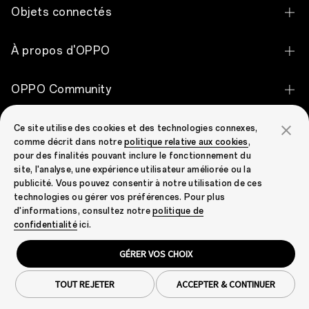
OPPO Find X9 Ultra
Objets connectés
OPPO Find X9 Pro
OPPO Pad 5
À propos d'OPPO
OPPO Find X9
OPPO Pad SE
OPPO Apex Guard
OPPO Reno16 Pro 5G
OPPO Community
OPPO Enco Air5 Pro
Notre histoire
OPPO Reno16 5G
OPPO Community
OPPO Enco Clip2 Open Earbuds
Support
Ce site utilise des cookies et des technologies connexes,
Découvrir
OPPO Reno16 F 5G
comme décrit dans notre
politique relative aux cookies
,
OPPO Enco X3i
pour des finalités pouvant inclure le fonctionnement du
Contactez-nous
OPPO Reno15 F 5G
site, l'analyse, une expérience utilisateur améliorée ou la
OPPO Enco Buds3 Pro
publicité. Vous pouvez consentir à notre utilisation de ces
Statut de la garantie
OPPO Reno15 5G
technologies ou gérer vos préférences. Pour plus
OPPO Enco Air4 Pro
Bruxelles,
d'informations, consultez notre
politique de
FAQ
OPPO Reno15 Pro 5G
Belgium(Français)
le
confidentialité
ici.
OPPO Enco Air2
15
Security Response Center
OPPO A6 Pro 5G
avril
GÉRER VOS CHOIX
OPPO Watch S
2021
Confidentialité
Cookies
Conditions d'utilisation
POLITIQUE DE GARANTIE
–
OPPO A6 5G
Droit & Conformité
Cookie Settings
OPPO
OPPO Watch X2 Mini
TOUT REJETER
ACCEPTER & CONTINUER
annonce
Copyright © 2026 OPPO. Tous droits réservés.
OPPO A6x 5G
le
OPPO Bubble