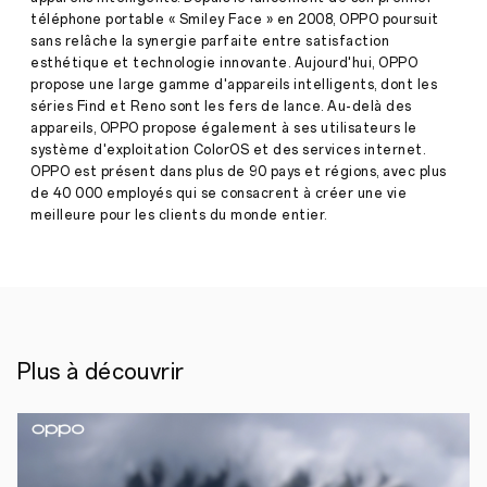
d'utilisation
téléphone portable « Smiley Face » en 2008, OPPO poursuit
et
sans relâche la synergie parfaite entre satisfaction
superbe
Press
design
esthétique et technologie innovante. Aujourd'hui, OPPO
·
avr.
propose une large gamme d'appareils intelligents, dont les
séries Find et Reno sont les fers de lance. Au-delà des
15,
OPPO
appareils, OPPO propose également à ses utilisateurs le
2021
A54
système d'exploitation ColorOS et des services internet.
5G
OPPO est présent dans plus de 90 pays et régions, avec plus
et
de 40 000 employés qui se consacrent à créer une vie
A74
meilleure pour les clients du monde entier.
5G
combinent
la
technologie
de
qualité
supérieure
Plus à découvrir
avec
un
beau
design