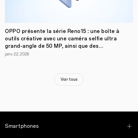
OPPO présente la série Reno15 : une boîte à
outils créative avec une caméra selfie ultra
grand-angle de 50 MP, ainsi que des
fonctionnalités photo portrait et vidéo
janv. 22, 2026
améliorées
Voir tous
Smartphones