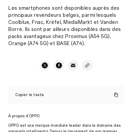
Les smartphones sont disponibles auprès des
principaux revendeurs belges, parmi lesquels
Coolblue, Fnac, Krëfel, MediaMarkt et Vanden
Borre. Ils sont par ailleurs disponibles dans des
packs avantageux chez Proximus (A54 5G),
Orange (A74 5G) et BASE (A74).
Les
OPPO
Copier le texte
A54
5G
et
A74G
À propos d'OPPO
:
grande
OPPO est une marque mondiale leader dans le domaine des
facilité
appareils intelligents. Depuis le lancement de son premier