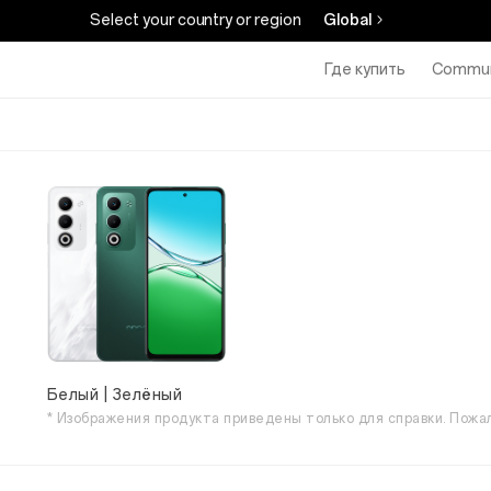
Select your country or region
Global
Где купить
Commun
Белый | Зелёный
* Изображения продукта приведены только для справки. Пожа