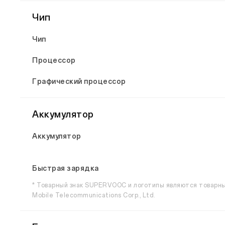
Чип
Чип
Процессор
Графический процессор
Аккумулятор
Аккумулятор
Быстрая зарядка
* Товарный знак SUPERVOOC и логотипы являются товарн
Mobile Telecommunications Corp., Ltd.