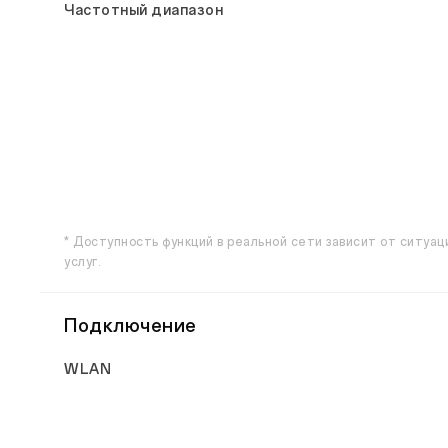
Частотный диапазон
* Доступность функций в реальной сети зависит от ситуа
услуг.
Подключение
WLAN