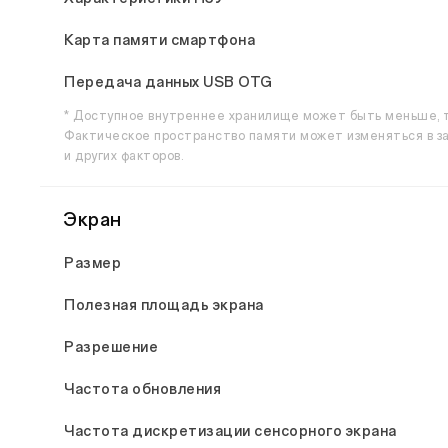
Карта памяти смартфона
Передача данных USB OTG
* Доступное внутреннее хранилище может быть меньше, т
Фактическое пространство памяти может изменяться в за
и других факторов.
Экран
Размер
Полезная площадь экрана
Разрешение
Частота обновления
Частота дискретизации сенсорного экрана