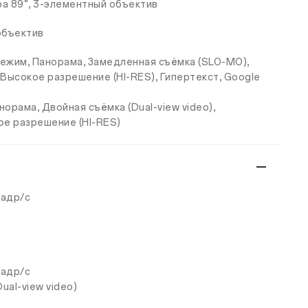
ра 89°, 3-элементный объектив
 объектив
режим, Панорама, Замедленная съёмка (SLO-MO),
, Высокое разрешение (HI-RES), Гипертекст, Google
орама, Двойная съёмка (Dual-view video),
ое разрешение (HI-RES)
кадр/с
кадр/с
al-view video)