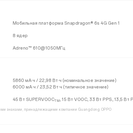
Мобильная платформа Snapdragon® 6s 4G Gen 1
8 ядер
Adreno™ 610@1050МГц
5860 мА·ч / 22,98 Вт·ч (номинальное значение)
6000 мА·ч / 23,52 Вт·ч (типичное значение)
45 Вт SUPERVOOC
, 15 Вт VOOC, 33 Вт PPS, 13,5 Вт 
TM
ыми знаками, принадлежащими компании Guangdong OPPO