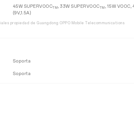
45W SUPERVOOC
, 33W SUPERVOOC
, 15W VOOC, 
TM
TM
(9V,1.5A)
ciales propiedad de Guangdong OPPO Mobile Telecommunications
Soporta
Soporta