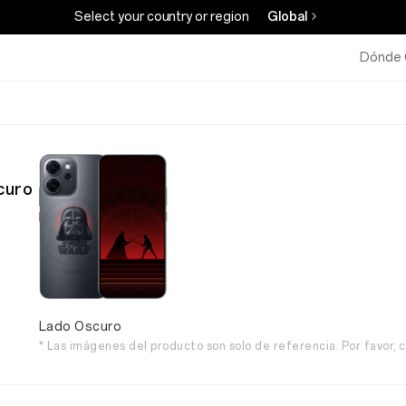
Select your country or region
Global
Dónde 
curo
Lado Oscuro
* Las imágenes del producto son solo de referencia. Por favor, c