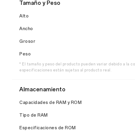
Tamaño y Peso
Alto
Ancho
Grosor
Peso
* El tamaño y peso del producto pueden variar debido a la co
especificaciones están sujetas al producto real.
Almacenamiento
Capacidades de RAM y ROM
Tipo de RAM
Especificaciones de ROM