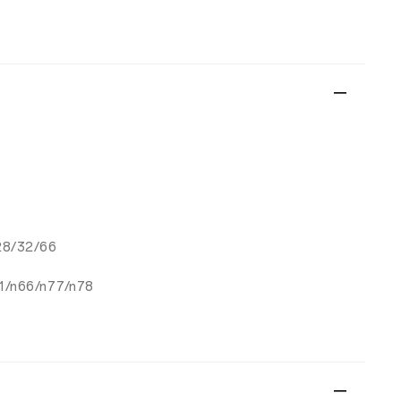
28/32/66
41/n66/n77/n78