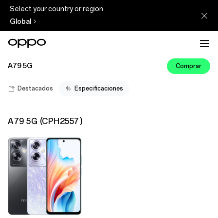
Select your country or region
Global
A79 5G
Comprar
Destacados
Especificaciones
A79 5G
(
CPH2557
)