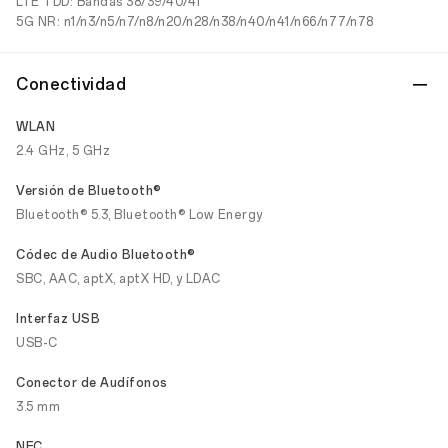
LTE TDD: Bandas 38/39/40/41
5G NR: n1/n3/n5/n7/n8/n20/n28/n38/n40/n41/n66/n77/n78
Conectividad
WLAN
2.4 GHz, 5 GHz
Versión de Bluetooth®
Bluetooth® 5.3, Bluetooth® Low Energy
Códec de Audio Bluetooth®
SBC, AAC, aptX, aptX HD, y LDAC
Interfaz USB
USB-C
Conector de Audífonos
3.5 mm
NFC