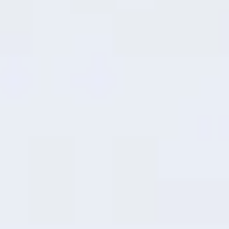
7
Expansión de RAM
Potenciador
de Rendimiento
Inteligente
Transforma sin esfuerzo el
almacenamiento no utilizado en memoria