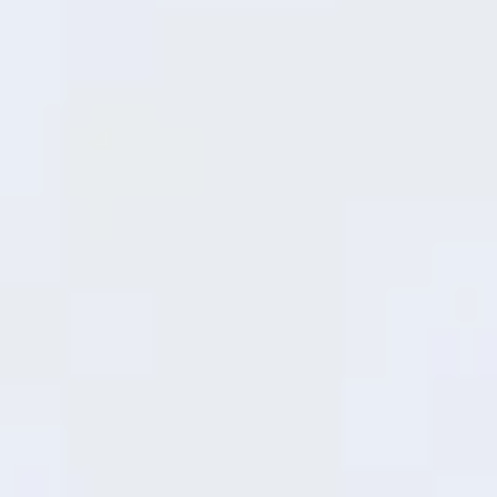
19
minutos
30%
36
minutos
50%
Procesador Snapdragon® 6s 4G Gen1
Rendimiento Superior
El chip actualizado ofrece un rendimiento