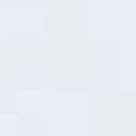
De cero a héroe en minutos,
45W SUPERVOOC
TM
te devuelve a la acción sin esperas. Tanto si se
trata de una recarga rápida antes de salir como de
una recarga en la pausa del almuerzo, ofrece una
carga segura y rápida que se adapta a tu actividad
diaria.