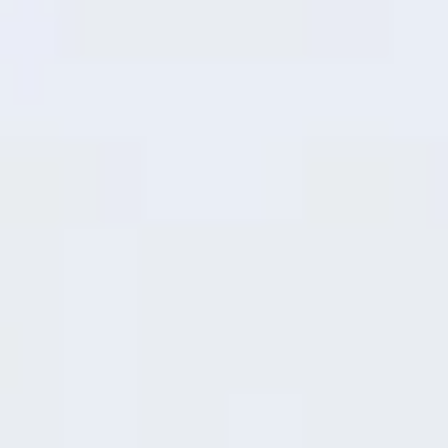
más fluido en el día a día y una respuesta
más ágil de las aplicaciones, lo que te
proporciona una potencia confiable para
todo, desde el streaming hasta el scrolling.