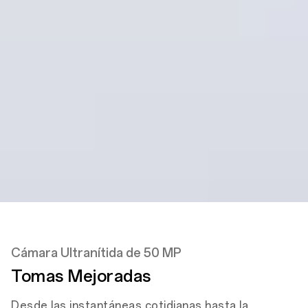
Trasera
50 MP
Cámara Principal
2 MP
Cámara de Profundidad
Frontal
5 MP
Cámara Frontal
Cámara Ultranítida de 50 MP
Tomas Mejoradas
Desde las instantáneas cotidianas hasta la