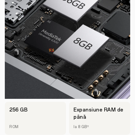
256 GB
Expansiune RAM de
până
ROM
la 8 GB
11