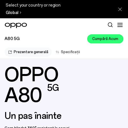
Select your country or region
Global
A80 5G
Cumpără Acum
Prezentare generală
Specificații
OPPO
5G
A80
Un pas înainte