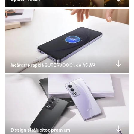
2
Încărcare rapidă SUPERVOOC
de 45 W
TM
Design strălucitor, premium