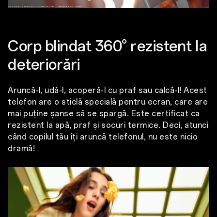
Corp blindat 360° rezistent la
deteriorări
Aruncă-l, udă-l, acoperă-l cu praf sau calcă-l! Acest
telefon are o sticlă specială pentru ecran, care are
mai puține șanse să se spargă. Este certificat ca
rezistent la apă, praf și socuri termice. Deci, atunci
când copilul tău îți aruncă telefonul, nu este nicio
dramă!