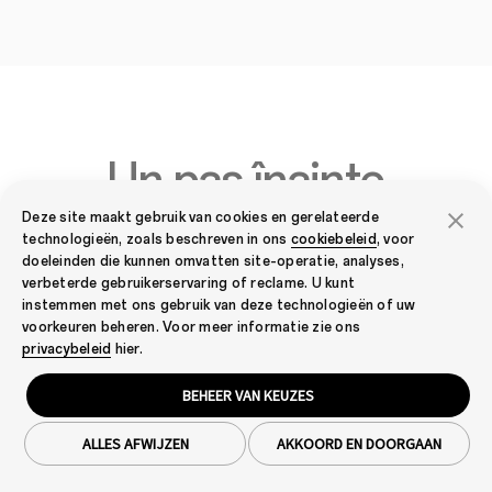
Un pas înainte
cu camera
Deze site maakt gebruik van cookies en gerelateerde
technologieën, zoals beschreven in ons
cookiebeleid
, voor
doeleinden die kunnen omvatten site-operatie, analyses,
verbeterde gebruikerservaring of reclame. U kunt
instemmen met ons gebruik van deze technologieën of uw
voorkeuren beheren. Voor meer informatie zie ons
privacybeleid
hier.
Cameră principală AI de 50
BEHEER VAN KEUZES
MP
ALLES AFWIJZEN
AKKOORD EN DOORGAAN
Awesomeness AI pentru