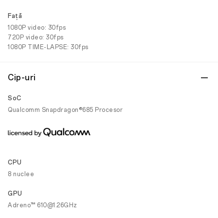
Faţă
1080P video: 30fps
720P video: 30fps
1080P TIME-LAPSE: 30fps
Cip-uri
SoC
Qualcomm Snapdragon®685 Procesor
CPU
8 nuclee
GPU
Adreno™ 610@1.26GHz