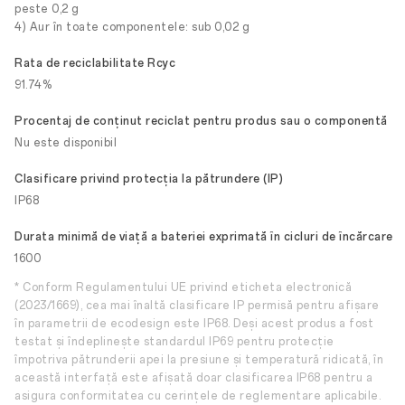
peste 0,2 g
4) Aur în toate componentele: sub 0,02 g
Rata de reciclabilitate Rcyc
91.74%
Procentaj de conținut reciclat pentru produs sau o componentă
Nu este disponibil
Clasificare privind protecția la pătrundere (IP)
IP68
Durata minimă de viață a bateriei exprimată în cicluri de încărcare
1600
* Conform Regulamentului UE privind eticheta electronică
(2023/1669), cea mai înaltă clasificare IP permisă pentru afișare
în parametrii de ecodesign este IP68. Deși acest produs a fost
testat și îndeplinește standardul IP69 pentru protecție
împotriva pătrunderii apei la presiune și temperatură ridicată, în
această interfață este afișată doar clasificarea IP68 pentru a
asigura conformitatea cu cerințele de reglementare aplicabile.