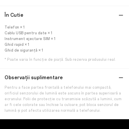
În Cutie
Telefon × 1
Cablu USB pentru date × 1
Instrument ejectare SIM × 1
Ghid rapid × 1
Ghid de siguranță × 1
* Poate varia în funcție de piață. Sub rezerva produsului real.
Observații suplimentare
Pentru a face partea frontală a telefonului mai compactă,
orificiul senzorului de lumină este ascuns în partea superioară a
ecranului. Folii de protecție cu transmisie scăzută a luminii, cum
ar fi cele colorate sau închise la culoare, pot bloca senzorul de
lumină și pot afecta utilizarea normală a telefonului.