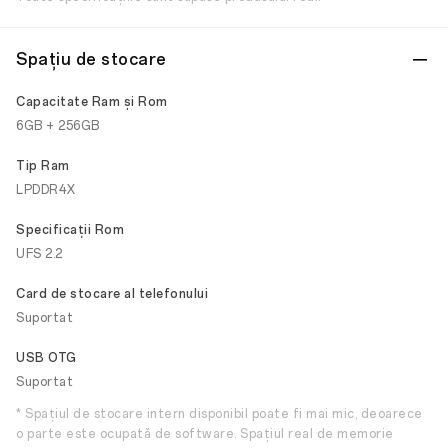
Spațiu de stocare
Capacitate Ram și Rom
6GB + 256GB
Tip Ram
LPDDR4X
Specificații Rom
UFS 2.2
Card de stocare al telefonului
Suportat
USB OTG
Suportat
* Spațiul de stocare intern disponibil poate fi mai mic, deoarece
o parte este ocupată de software. Spațiul real de memorie