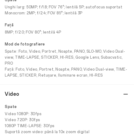
Spate
Unghi larg: 50MP; f/1.8; FOV 76°; lentilă 5P; autofocus suportat
Monocrom: 2MP; f/2.4; FOV 89°; lentilă 3P
Faţă
8MP; f/2.0; FOV 80°; lentilă 4P
Mod de fotografiere
Spate: Foto, Video, Portret, Noapte, PANO, SLO-MO, Video Dual-
view, TIME-LAPSE, STICKER, HI-RES, Google Lens, Subacvatic,
PRO
Față: Foto, Video, Portret, Noapte, PANO, Video Dual-view, TIME-
LAPSE, STICKER, Retușare, Iluminare ecran, HI-RES
Video
Spate
Video 1080P: 30fps
Video 720P: 30fps
1080P TIME-LAPSE: 30fps
Suportă zoom video: până la 10x zoom digital