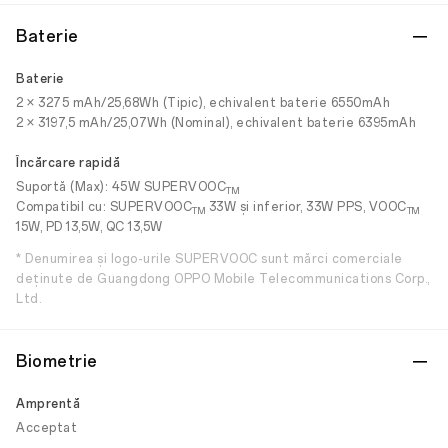
Baterie
Baterie
2 × 3275 mAh/25,68Wh (Tipic), echivalent baterie 6550mAh
2 × 3197,5 mAh/25,07Wh (Nominal), echivalent baterie 6395mAh
Încărcare rapidă
Suportă (Max): 45W SUPERVOOC
TM
Compatibil cu: SUPERVOOC
33W și inferior, 33W PPS, VOOC
TM
TM
15W, PD 13,5W, QC 13,5W
* Denumirea și logo-urile SUPERVOOC sunt mărci comerciale
deținute de Guangdong OPPO Mobile Telecommunications Corp.,
Ltd.
Biometrie
Amprentă
Acceptat