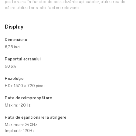
poate varia în funcție de actualizările aplicațiilor, utilizarea de
către utilizator și alți factori relevanți.
Display
Dimensiune
6,75 inci
Raportul ecranului
90,6%
Rezoluţie
HD+ 1570 × 720 pixeli
Rata de reîmprospătare
Maxim: 120Hz
Rata de eșantionare la atingere
Maximum: 240Hz
Implicitt: 120Hz