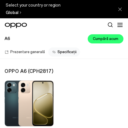
Select your country or region
Global
A6
Cumpără acum
Prezentare generală
Specificații
OPPO A6
(
CPH2817
)