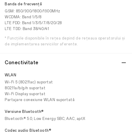
Banda de frecvență
GSM: 850/900/1800/1900MHz
WCDMA: Band 1/5/8
LTE FDD: Band 1/3/5/7/8/20/28
LTE TDD: Band 38/40/41
* Funcțiile disponibile în rețea depind de rețeaua operatorului și
de implementarea serviciilor aferente.
Conectivitate
WLAN
Wi-Fi 5 (802.11ac) suportat
802.11a/b/g/n suportat
Wi-Fi Display suportat
Partajare conexiune WLAN suportată
Versiune Bluetooth®
Bluetooth® 5.0, Low Energy SBC, AAC, aptX
Codec audio Bluetooth®