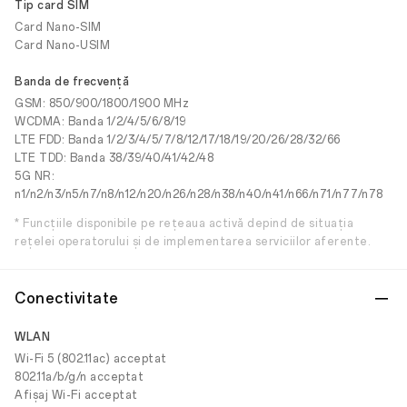
Tip card SIM
Card Nano-SIM
Card Nano-USIM
Banda de frecvență
GSM: 850/900/1800/1900 MHz
WCDMA: Banda 1/2/4/5/6/8/19
LTE FDD: Banda 1/2/3/4/5/7/8/12/17/18/19/20/26/28/32/66
LTE TDD: Banda 38/39/40/41/42/48
5G NR:
n1/n2/n3/n5/n7/n8/n12/n20/n26/n28/n38/n40/n41/n66/n71/n77/n78
* Funcțiile disponibile pe rețeaua activă depind de situația
rețelei operatorului și de implementarea serviciilor aferente.
Conectivitate
WLAN
Wi-Fi 5 (802.11ac) acceptat
802.11a/b/g/n acceptat
Afișaj Wi-Fi acceptat