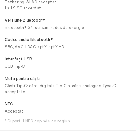
Tethering WLAN acceptat
1 × 1 SISO acceptat
Versiune Bluetooth®
Bluetooth® 5.4, consum redus de energie
Codec audio Bluetooth®
SBC, AAC, LDAC, aptX, aptX HD
Interfață USB
USB Tip-C
Mufă pentru căști
Căști Tip-C: căști digitale Tip-C și căști analogice Type-C
acceptate
NFC
Acceptat
* Suportul NFC depinde de regiuni.