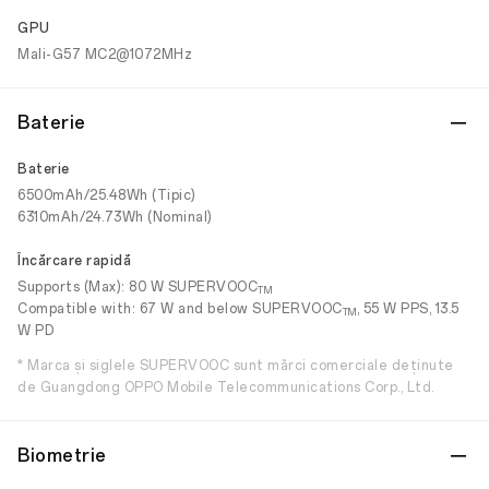
GPU
Mali-G57 MC2@1072MHz
Baterie
Baterie
6500mAh/25.48Wh (Tipic)
6310mAh/24.73Wh (Nominal)
Încărcare rapidă
Supports (Max): 80 W SUPERVOOC
TM
Compatible with: 67 W and below SUPERVOOC
, 55 W PPS, 13.5
TM
W PD
* Marca și siglele SUPERVOOC sunt mărci comerciale deținute
de Guangdong OPPO Mobile Telecommunications Corp., Ltd.
Biometrie