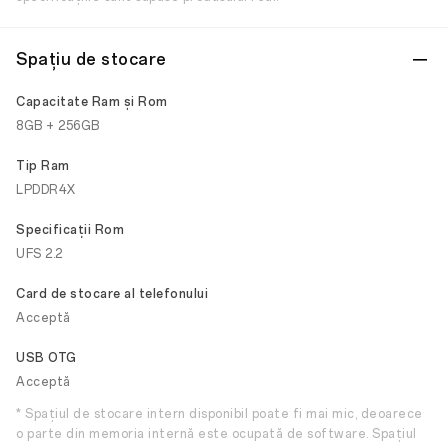
Spațiu de stocare
Capacitate Ram și Rom
8GB + 256GB
Tip Ram
LPDDR4X
Specificații Rom
UFS 2.2
Card de stocare al telefonului
Acceptă
USB OTG
Acceptă
* Spațiul de stocare intern disponibil poate fi mai mic, deoarece
o parte din memoria internă este ocupată de software. Spațiul