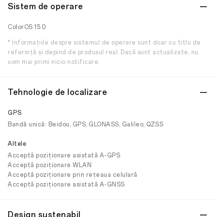
Sistem de operare
ColorOS 15.0
* Informațiile despre sistemul de operare sunt doar cu titlu de
referință și depind de produsul real. Dacă sunt actualizate, nu
vom mai primi nicio notificare.
Tehnologie de localizare
GPS
Bandă unică: Beidou, GPS, GLONASS, Galileo, QZSS
Altele
Acceptă poziționare asistată A-GPS
Acceptă poziționare WLAN
Acceptă poziționare prin rețeaua celulară
Acceptă poziționare asistată A-GNSS
Design sustenabil