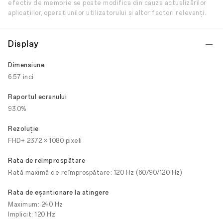
efectiv de memorie se poate modifica din cauza actualizărilor
aplicațiilor, operațiunilor utilizatorului și altor factori relevanți.
Display
Dimensiune
6.57 inci
Raportul ecranului
93.0%
Rezoluţie
FHD+ 2372 × 1080 pixeli
Rata de reîmprospătare
Rată maximă de reîmprospătare: 120 Hz (60/90/120 Hz)
Rata de eșantionare la atingere
Maximum: 240 Hz
Implicit: 120 Hz