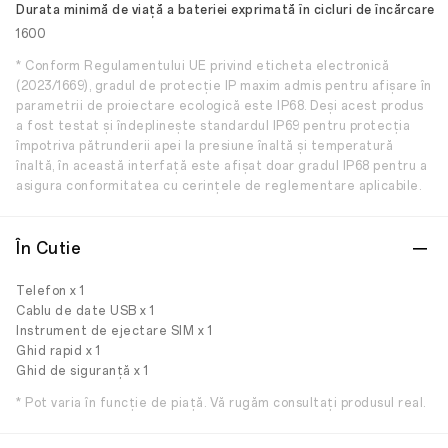
Durata minimă de viață a bateriei exprimată în cicluri de încărcare
1600
* Conform Regulamentului UE privind eticheta electronică
(2023/1669), gradul de protecție IP maxim admis pentru afișare în
parametrii de proiectare ecologică este IP68. Deși acest produs
a fost testat și îndeplinește standardul IP69 pentru protecția
împotriva pătrunderii apei la presiune înaltă și temperatură
înaltă, în această interfață este afișat doar gradul IP68 pentru a
asigura conformitatea cu cerințele de reglementare aplicabile.
În Cutie
Telefon x 1
Cablu de date USB x 1
Instrument de ejectare SIM x 1
Ghid rapid x 1
Ghid de siguranță x 1
* Pot varia în funcție de piață. Vă rugăm consultați produsul real.