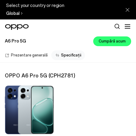
Select your country or region
Global
A6 Pro 5G
Cumpără acum
Prezentare generală
Specificații
OPPO A6 Pro 5G
(
CPH2781
)