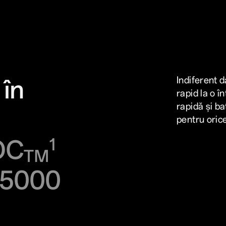
 în
Indiferent 
rapid la o î
rapidă și ba
pentru orice,
OC
1
TM
e 5000