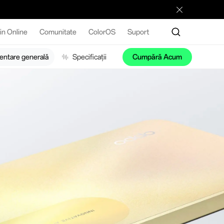
n Online
Comunitate
ColorOS
Suport
entare generală
Specificații
Cumpără Acum