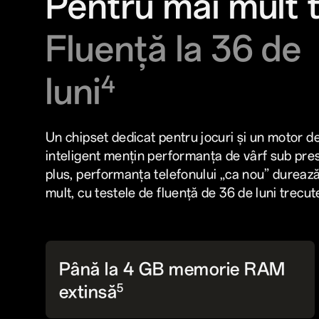
Pentru mai mult 
Fluență la 36 de
luni
4
Un chipset dedicat pentru jocuri și un motor de
inteligent mențin performanța de vârf sub pres
plus, performanța telefonului „ca nou” durea
mult, cu testele de fluență de 36 de luni trecute
Până la 4 GB memorie RAM
extinsă
5