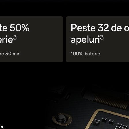
te 50%
Peste 32 de 
3
3
erie
apeluri
re 30 min
100% baterie