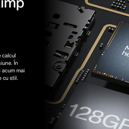
timp
 calcul
iune. În
ză acum mai
 cu stil.