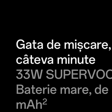
Gata de mișcare,
câteva minute
33W SUPERVO
Baterie mare, d
mAh
2