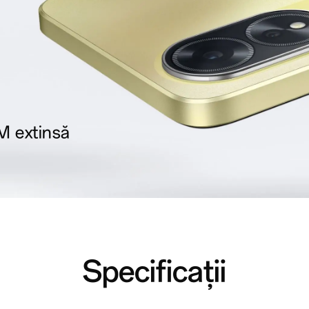
M extinsă
Specificații