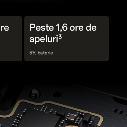
ore
Peste 1,6 ore de
3
apeluri
5% baterie