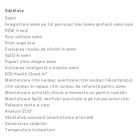
Sănătate
Somn:
Înregistrare somn pe tot parcursul zilei (somn profund, somn ușor,
REM, treaz)
Scor calitate somn
Ritm respirator
Evaluarea riscului de sforăit în somn
SpO2 în somn
Raport zilnic despre somn
Activarea inteligentă a modului somn
60S Health Check-In*
Monitorizare ritm cardiac, avertizare ritm cardiac ridicat/scăzut,
ritm cardiac în repaus, ritm cardiac de referință pentru somn
Monitorizare activități zilnice și memento-uri pentru realizări
Monitorizare SpO2: verificări punctuale și pe tot parcursul zilei
Relaxare minte și corp
Analizor ECG*
Sănătatea vasculară (elasticitatea arterială)
Detectarea căderilor
Temperatura încheieturii