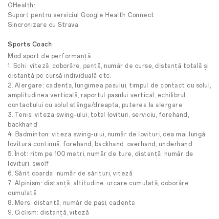
OHealth:
Suport pentru serviciul Google Health Connect
Sincronizare cu Strava
Sports Coach
Mod sport de performanță
1. Schi: viteză, coborâre, pantă, număr de curse, distanță totală și
distanță pe cursă individuală etc.
2. Alergare: cadenta, lungimea pasului, timpul de contact cu solul,
amplitudinea verticală, raportul pasului vertical, echilibrul
contactului cu solul stânga/dreapta, puterea la alergare
3. Tenis: viteza swing-ului, total lovituri, serviciu, forehand,
backhand
4. Badminton: viteza swing-ului, număr de lovituri, cea mai lungă
lovitură continuă, forehand, backhand, overhand, underhand
5. Înot: ritm pe 100 metri, număr de ture, distanță, număr de
lovituri, swolf
6. Sărit coarda: număr de sărituri, viteză
7. Alpinism: distanță, altitudine, urcare cumulată, coborâre
cumulată
8. Mers: distanță, număr de pași, cadenta
9. Ciclism: distanță, viteză