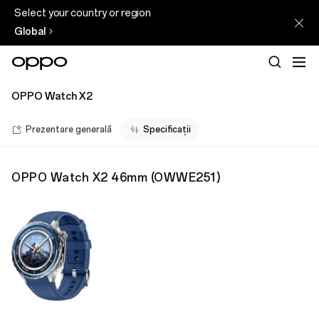
Select your country or region
Global
OPPO Watch X2
Prezentare generală
Specificații
OPPO Watch X2 46mm
(
OWWE251
)