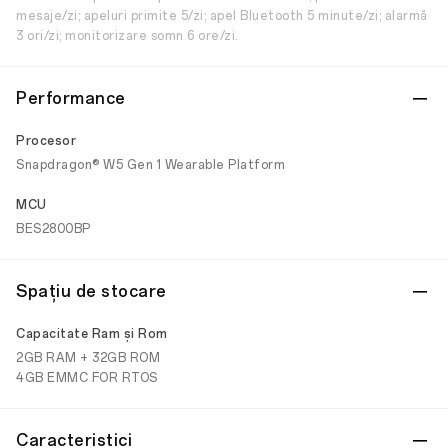
mesaje/zi; apeluri primite 5/zi; apel Bluetooth 5 minute/zi; alarmă
3 ori/zi; monitorizare somn 6 ore/zi.
Performance
Procesor
Snapdragon® W5 Gen 1 Wearable Platform
MCU
BES2800BP
Spațiu de stocare
Capacitate Ram și Rom
2GB RAM + 32GB ROM
4GB EMMC FOR RTOS
Caracteristici