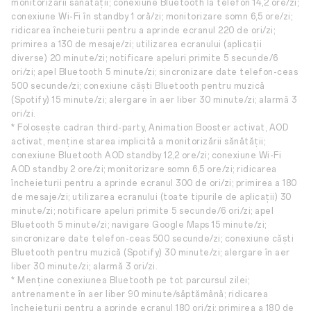
monitorizării sănătății; conexiune Bluetooth la telefon 14,2 ore/zi;
conexiune Wi-Fi în standby 1 oră/zi; monitorizare somn 6,5 ore/zi;
ridicarea încheieturii pentru a aprinde ecranul 220 de ori/zi;
primirea a 130 de mesaje/zi; utilizarea ecranului (aplicații
diverse) 20 minute/zi; notificare apeluri primite 5 secunde/6
ori/zi; apel Bluetooth 5 minute/zi; sincronizare date telefon-ceas
500 secunde/zi; conexiune căști Bluetooth pentru muzică
(Spotify) 15 minute/zi; alergare în aer liber 30 minute/zi; alarmă 3
ori/zi.
* Folosește cadran third-party, Animation Booster activat, AOD
activat, menține starea implicită a monitorizării sănătății;
conexiune Bluetooth AOD standby 12,2 ore/zi; conexiune Wi-Fi
AOD standby 2 ore/zi; monitorizare somn 6,5 ore/zi; ridicarea
încheieturii pentru a aprinde ecranul 300 de ori/zi; primirea a 180
de mesaje/zi; utilizarea ecranului (toate tipurile de aplicații) 30
minute/zi; notificare apeluri primite 5 secunde/6 ori/zi; apel
Bluetooth 5 minute/zi; navigare Google Maps 15 minute/zi;
sincronizare date telefon-ceas 500 secunde/zi; conexiune căști
Bluetooth pentru muzică (Spotify) 30 minute/zi; alergare în aer
liber 30 minute/zi; alarmă 3 ori/zi.
* Menține conexiunea Bluetooth pe tot parcursul zilei;
antrenamente în aer liber 90 minute/săptămână; ridicarea
încheieturii pentru a aprinde ecranul 180 ori/zi; primirea a 180 de