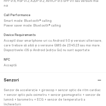
HFP v1.6, HSP v1.2, A2DP v1.2, AVRCP v1.5 SPP v1.1 sau versiuni mai
noi
Call Performance
Smart mode: Bluetooth® calling
Power saver mode: Bluetooth® calling
Device Requirements
Acceptî doar smartphone-uri cu Android 9.0 și versiuni ulterioare,
care trebuie să aibă și o versiune GMS de 23.45.23 sau mai mare.
Dispozitivele iOS și Android (ediția Go) nu sunt suportate
NFC
Acceptă
Senzori
Senzor de accelerație + giroscop + senzor optic de ritm cardiac
+ senzor optic puls-oximetru + senzor geomagnetic + senzor de
lumină + barometru + ECG + senzor de temperatură a
încheieturii