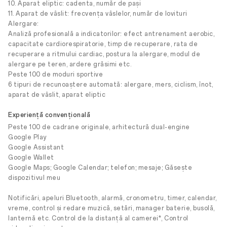
10. Aparat eliptic: cadenta, număr de pași
11. Aparat de vâslit: frecvența vâslelor, număr de lovituri
Alergare:
Analiză profesională a indicatorilor: efect antrenament aerobic,
capacitate cardiorespiratorie, timp de recuperare, rata de
recuperare a ritmului cardiac, postura la alergare, modul de
alergare pe teren, ardere grăsimi etc.
Peste 100 de moduri sportive
6 tipuri de recunoaștere automată: alergare, mers, ciclism, înot,
aparat de vâslit, aparat eliptic
Experiență convențională
Peste 100 de cadrane originale, arhitectură dual-engine
Google Play
Google Assistant
Google Wallet
Google Maps; Google Calendar; telefon; mesaje; Găsește
dispozitivul meu
Notificări, apeluri Bluetooth, alarmă, cronometru, timer, calendar,
vreme, control și redare muzică, setări, manager baterie, busolă,
lanternă etc. Control de la distanță al camerei*, Control