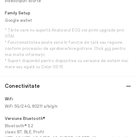
videoclipuri scurte
Family Setup
Google wallet
* Țările care nu suportă Analizorul ECG vor primi upgrade prin
OTA1
* Funcționalitatea poate varia în funcție de țară sau regiune,
conform procesului de aprobare/înregistrare. Click
aici
pentru
mai multe informații.
* Suport disponibil pentru dispozitive cu versiune de sistem mai
mare sau egală cu Color OS 15
Conectivitate
Wifi
WiFi 5G/2.4G, 802.11 a/b/g/n
Versiune Bluetooth®
Bluetooth® 5.2
clasic BT, BLE, Profil