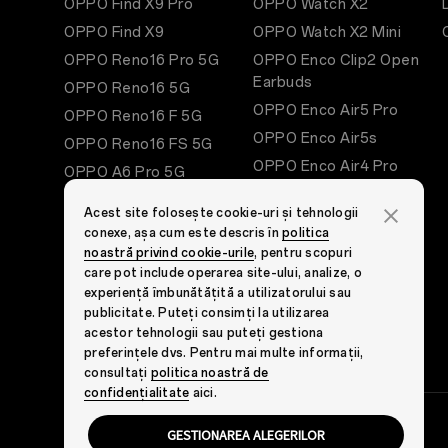
OPPO Find X9 Pro
OPPO Watch X2
OPPO Find X9
OPPO Watch X2 Mini
OPPO Reno16 Pro 5G
OPPO Enco Clip2 Open
Earbuds
OPPO Reno16 5G
OPPO Enco Air5 Pro
OPPO Reno16 F 5G
OPPO Enco Air5s
OPPO Reno16 FS 5G
OPPO Enco Air4 Pro
OPPO A6 Pro 5G
OPPO Enco Buds3
OPPO A6
Acest site folosește cookie-uri și tehnologii
OPPO Pad SE
OPPO A6x 5G
conexe, așa cum este descris în
politica
OPPO Enco Air4
noastră privind cookie-urile
, pentru scopuri
OPPO A6k
care pot include operarea site-ului, analize, o
OPPO Enco Air4 Pro
Vezi Toate Telefoanele
experiență îmbunătățită a utilizatorului sau
OPPO Watch X
publicitate. Puteți consimți la utilizarea
acestor tehnologii sau puteți gestiona
OPPO Enco Air3 Pro
preferințele dvs. Pentru mai multe informații,
consultați
politica noastră de
confidențialitate
aici.
GESTIONAREA ALEGERILOR