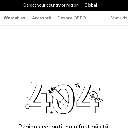
Select your country or region
Global
Wearables
Accesorii
Despre OPPO
Magazin 
Pagina accesată nu a fost găsită.