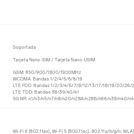
Soportada
Tarjeta Nano-SIM / Tarjeta Nano-USIM
GSM: 850/900/1800/1900MHz
WCDMA: Bandas 1/2/4/5/6/8/19
LTE FDD: Bandas 1/2/3/4/5/7/8/12/13/17/18/19/20/26
LTE TDD: Bandas 38/39/40/41
5G NR: n1/n3/n5/n7/n8/n20/n28A/n28B/n66/n38/n40/n4
Wi-Fi 6 (802.11ax), Wi-Fi 5 (802.11ac), 802.11a/b/g/n; W