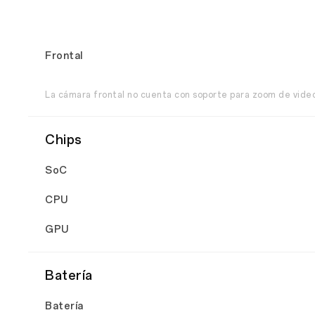
Frontal
La cámara frontal no cuenta con soporte para zoom de video
Chips
SoC
CPU
GPU
Batería
Batería