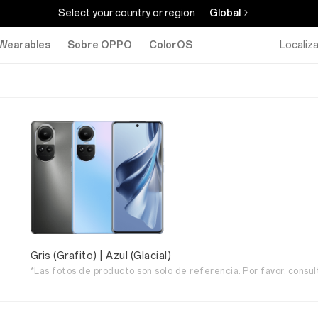
Select your country or region
Global
Wearables
Sobre OPPO
ColorOS
Localiz
Gris (Grafito) | Azul (Glacial)
*Las fotos de producto son solo de referencia. Por favor, consul