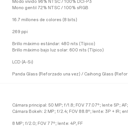
Modo vívido 96% NTSC / 100% DCI-P3
Mono gentil 72% NTSC / 100% sRGB
16.7 millones de colores (8 bits)
269 ppi
Brillo máximo estándar: 480 nits (Típico)
Brillo máximo bajo luz solar: 600 nits (Típico)
LCD (A-Si)
Panda Glass (Reforzado una vez) / Caihong Glass (Refo
Cámara principal: 50 MP; f/1.8; FOV 77.07º; lente 5P; 
Cámara Bokeh: 2 MP; f/2.4; FOV 88.8º; lente: 3P + IR; 
8 MP; f/2.0; FOV 77º; lente: 4P, FF