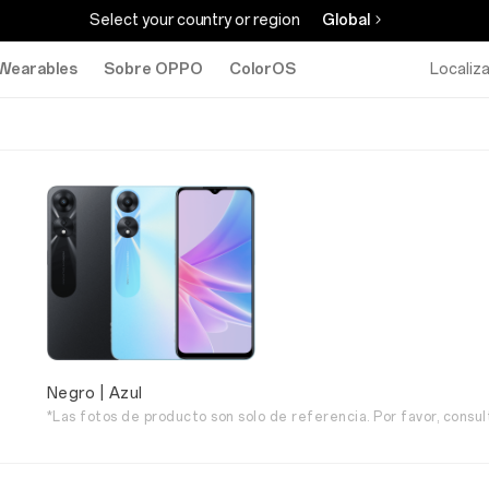
Select your country or region
Global
Wearables
Sobre OPPO
ColorOS
Localiz
Negro | Azul
*Las fotos de producto son solo de referencia. Por favor, consul