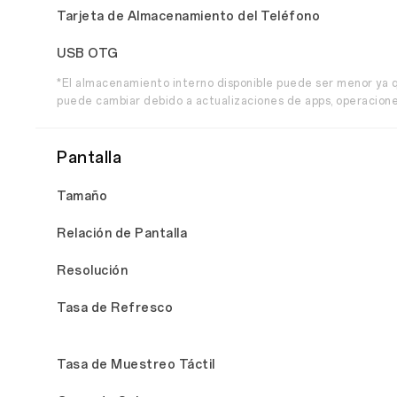
Tarjeta de Almacenamiento del Teléfono
USB OTG
*El almacenamiento interno disponible puede ser menor ya q
puede cambiar debido a actualizaciones de apps, operaciones
Pantalla
Tamaño
Relación de Pantalla
Resolución
Tasa de Refresco
Tasa de Muestreo Táctil