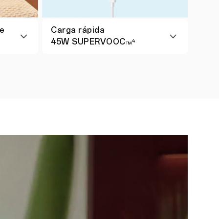
de
Carga rápida
45W SUPERVOOC
4
TM