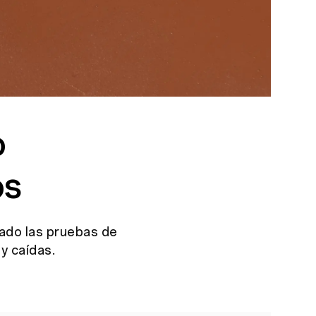
o
os
rado las pruebas de
 y caídas.