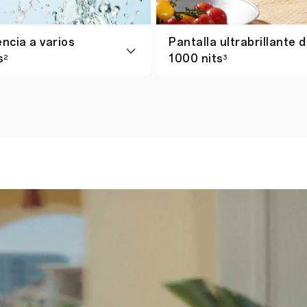
ncia a varios
Pantalla ultrabrillante 
s
1000 nits
2
3