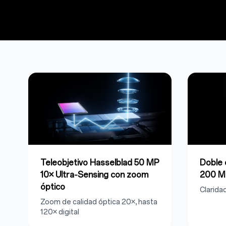
Teleobjetivo Hasselblad 50 MP
Doble 
10× Ultra‑Sensing con zoom
200 M
óptico
Clarida
Zoom de calidad óptica 20×, hasta
120× digital