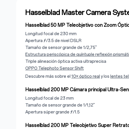
Hasselblad Master Camera Sys
Hasselblad 50 MP Teleobjetivo con Zoom Óptic
Longitud focal de 230 mm
Apertura ƒ/3.5 de nivel DSLR
Tamaño de sensor grande de 1/2,75"
Estructura periscópica de quíntuple reflexión prismát
Triple alineación óptica activa ultraprecisa
OPPO Telephoto Sensor Shift
Descubre más sobre el
10× óptico real
y los
lentes te
Hasselblad 200 MP Cámara principal Ultra‑Sen
Longitud focal de 23 mm
Tamaño de sensor grande de 1/1,12"
Apertura súper grande ƒ/1.5
Hasselblad 200 MP Teleobjetivo Super Retrat