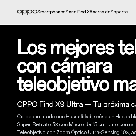
Smartphones
Serie Find X
Acerca de
Soporte
Los mejores te
con cámara
teleobjetivo m
OPPO Find X9 Ultra — Tu próxima 
Co-desarrollado con Hasselblad, reúne un Hasselb
Super Retrato 3× con Macro de 15 cm junto con un
Teleobjetivo con Zoom Óptico Ultra‑Sensing 10×, 