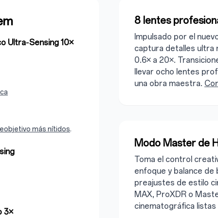
tem
8 lentes profesiona
Impulsado por el nue
o Ultra‑Sensing 10×
captura detalles ultra
0.6× a 20×. Transicion
llevar ocho lentes prof
una obra maestra.
Con
ica
leobjetivo más nítidos
.
Modo Master de H
sing
Toma el control creati
enfoque y balance de 
preajustes de estilo 
MAX, ProXDR o Master
cinematográfica listas
o 3×