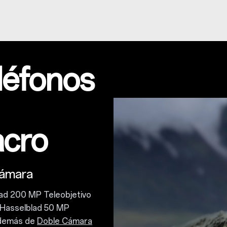
léfonos
acro
cámara
lad 200 MP Teleobjetivo
 Hasselblad 50 MP
además de
Doble Cámara