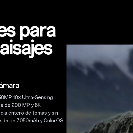
res para
aisajes
cámara
50MP 10× Ultra‑Sensing
es de 200 MP y 8K
 día entero de tomas y sin
grande de 7050mAh y ColorOS